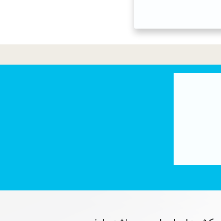
تصفیه آب با فناوری نانو : لوله های کربنی
۰۶ تیر ۰۵