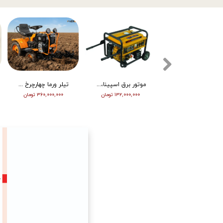
تیلر ورما دیزل 15/5 اسب هندلی مدل RT155DI
موتور برق اسپینا، تکفاز 8 کیلو وات، ATS دار مدل SP18000E
تیلر ورما چهارچرخ (مینی تراکتور) ، دیزل ، چرخ بزرگ ، دوچراغ، استارت vm001
۳۴۵,۰۰۰,۰۰۰ تومان
۱۳۲,۰۰۰,۰۰۰ تومان
۳۶۰,۰۰۰,۰۰۰ تومان