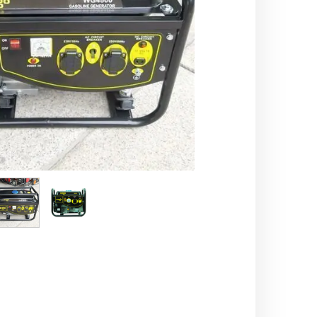
اره زنجیری / علفتراش
کاروا
شناور چاه عمیق
موتور 
سمپاش
موتور 
بخارشو
سمپا
سایر پمپ
علتفر
اینورتر جوش
اینورتر
کارواش
موتور تک
بلوير