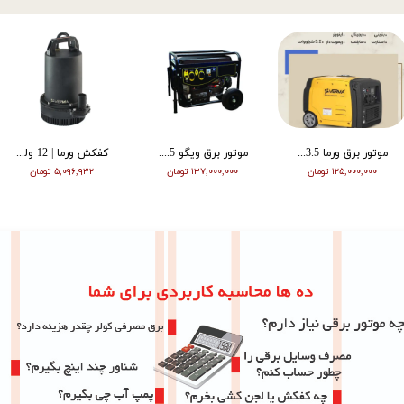
موتور برق ورما 3.5 کیلووات سایلنت اینورتر ریموت دار VM6500i
موتور برق ویگو 8.5 کیلووات بنزینی سه فاز WG11500T
کفکش ورما | 12 ولت | 20 متری | 1 اینچ | مشکی | VMDC-12V 1
۱۲۵,۰۰۰,۰۰۰ تومان
۱۳۷,۰۰۰,۰۰۰ تومان
۵,۰۹۶,۹۳۲ تومان