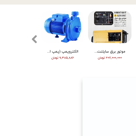
موتور برق سایلنت ورما گازوییلی 7 کیلووات VM9700T
الکتروپمپ (پمپ اب ) ویگو بشقابی 0/5 اسب پروانه پلاستیک CPM130
تیلر ورما | بنزین | 7 اسب | هندل | گیربکسی | مشکی | (M)
۲۰۷,۰۰۰,۰۰۰ تومان
۹,۳۸۵,۸۸۶ تومان
۶۳,۰۰۰,۰۰۰ تومان