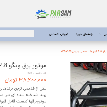
شی
راهنمای خرید
فروش اقساطی
برق
بنزینی WG4200
موتور برق ویگو 2.8 کیلووات هندلی بنزینی WG4200
 عمیق
یری
کد محصول: non
۳۸,۶۰۰,۰۰۰ تومان
جن کش
یکی از قدیمی ترین برندهای 
انگی
برند شناخته شده ای طی سالی
طعات
موتوربرقها کیفیت قابل قبولی