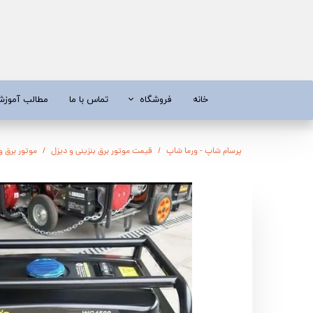
خانه
فروشگاه
تماس با ما
مطالب آموز
موتور برق
موتور 
پرسام شاپ - ورما شاپ
قیمت موتور برق بنزینی و دیزل
موتور برق ویگو 2.8 کیلووات هندلی 
آبسردکن و دستگاه تصفیه آب
تیلر
تیلر
شناور چاه
ابزار و قطعات
اره زنج
پمپ آب
کفکش و ل
کفکش / لجن کش
پمپ آب خ
موتور پمپ
ابزار و ق