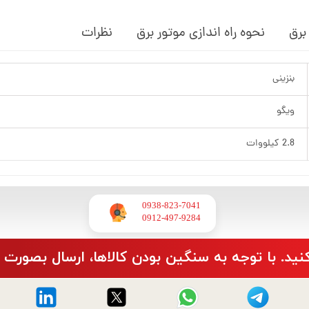
برق
نحوه راه اندازی موتور برق
نظرات
بنزینی
ویگو
2.8 کیلووات
0938-823-7041
​​​​​​​0912-497-9284
نید. با توجه به سنگین بودن کالاها، ارسال بصورت 