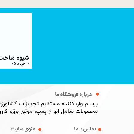
خچالهای قدیمی
آشنایی با نسلهای جدید رادار : دی
۰۶ اسفند ۰۴
درباره فروشگاه ما
پرسام واردکننده مستقیم تجهیزات کشاورزی
محصولات شامل انواع پمپ، موتور برق، کارواش
منوی سایت
تماس با ما