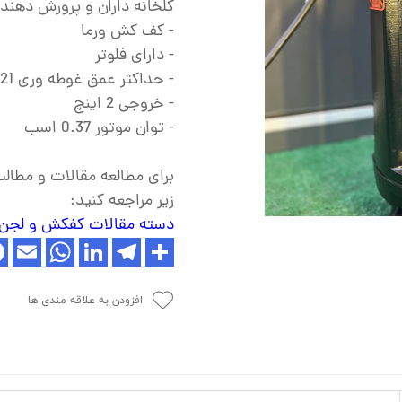
گلخانه داران و پرورش دهنده 
ش
- کف کش ورما
تک
- دارای فلوتر
پمپ
- حداکثر عمق غوطه وری 21متر
- خروجی 2 اینچ
ش
- توان موتور 0.37 اسب
اش
برای مطالعه مقالات و مطا
 جوش
زیر مراجعه کنید:
دسته مقالات کفکش و لج
افزودن به علاقه مندی ها