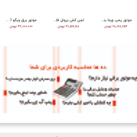
تیلر ورما دیزل 14 اسب هندلی مدل RT140DI
الکتروپمپ (پمپ اب ) آلبرو نیم اسب مدل QB60
موتور پمپ برونل | نفت و بنزین | 3 اینچ | قرمز | طرح هندا | BL30K - H Type
۳۳۵,۰۰۰,۰ تومان
۵,۸۱۰,۳۱۰ تومان
۲۰,۹۰۰,۰۰۰ تومان