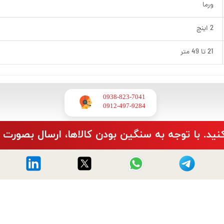
ورما
2 اینچ
21 تا 49 متر
0938-823-7041
​​​​​​​0912-497-9284
نید. با توجه به سنگین بودن کالاها، ارسال بصورت 