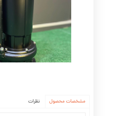
اره زنجیری / علفتراش
کاروا
شناور چاه عمیق
موتور 
سمپاش
موتور 
بخارشو
سمپا
سایر پمپ
علتفر
اینورتر جوش
اینورتر
کارواش
موتور تک
بلوير
نظرات
مشخصات محصول