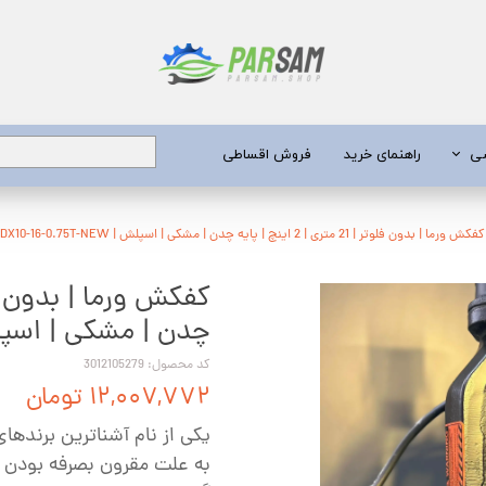
شی
راهنمای خرید
فروش اقساطی
برق
کفکش ورما | بدون فلوتر | 21 متری | 2 اینچ | پایه چدن | مشکی | اسپلش | QDX10-16-0.75T-NEW
 عمیق
چدن | مشکی | اسپلش | 0.75T-NEW
یری
کد محصول: 3012105279
جن کش
۱۲,۰۰۷,۷۷۲ تومان
انگی
یکی از نام آشناترین برنده
طعات
به علت مقرون بصرفه بودن کا