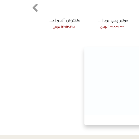
الکتروپمپ (پمپ اب ) ورما 1 اسب شفت استنلس استیل QB80
تیلر ورما دیزل 9 اسب استارت تک چراغ VTM -1350E
موتور برق ناکایو بنزین هندلی2/8 کیلووات NK4500
۱۱,۱۷۳,۶۷۵ تومان
۱۴۴,۰۰۰,۰۰۰ تومان
۴۱,۰۰۰,۰۰۰ تومان