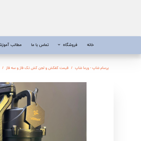
خانه
فروشگاه
تماس با ما
مطالب آموز
موتور برق
موتور 
پرسام شاپ - ورما شاپ
قیمت کفکش و لجن کش تک فاز و سه فاز
آبسردکن و دستگاه تصفیه آب
تیلر
تیلر
شناور چاه
ابزار و قطعات
اره زنج
پمپ آب
کفکش و ل
کفکش / لجن کش
پمپ آب خ
موتور پمپ
ابزار و ق