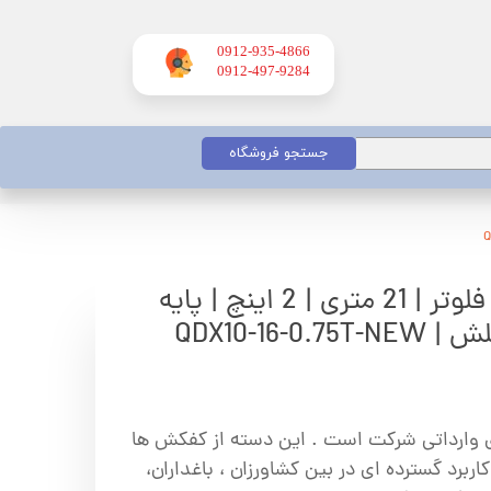
0912-935-4866
​​​​​​​0912-497-9284
جستجو فروشگاه
کفکش ورما | بدون فلوتر | 21 متری | 2 اینچ | پایه
QDX10-16-
ای وارداتی شرکت است . این دسته از کفکش ها
ربرد گسترده ای در بین کشاورزان ، باغداران،