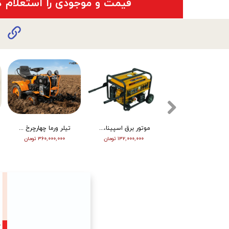
​قیمت و موجودی را استعلام ک
تیلر ورما دیزل 15/5 اسب هندلی مدل RT155DI
موتور برق اسپینا، تکفاز 8 کیلو وات، ATS دار مدل SP18000E
تیلر ورما چهارچرخ (مینی تراکتور) ، دیزل ، چرخ بزرگ ، دوچراغ، استارت vm001
۳۴۵,۰۰۰,۰۰۰ تومان
۱۳۲,۰۰۰,۰۰۰ تومان
۳۶۰,۰۰۰,۰۰۰ تومان