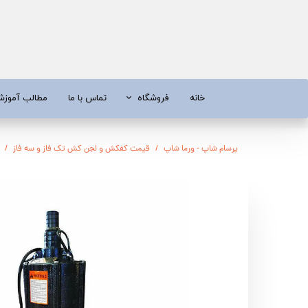
خانه
فروشگاه
تماس با ما
مطالب آموز
موتور برق
موتور 
پرسام شاپ - ورما شاپ
قیمت کفکش و لجن کش تک فاز و سه فاز
آبسردکن و دستگاه تصفیه آب
تیلر
تیلر
شناور چاه
ابزار و قطعات
اره زنج
پمپ آب
کفکش و ل
کفکش / لجن کش
پمپ آب خ
موتور پمپ
ابزار و ق