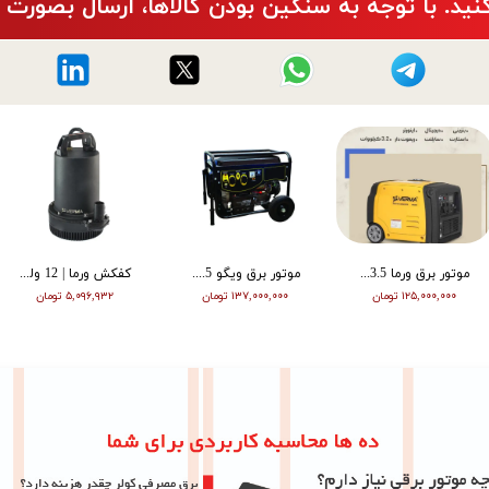
نید. با توجه به سنگین بودن کالاها، ارسال بصورت 
موتور برق ورما 3.5 کیلووات سایلنت اینورتر ریموت دار VM6500i
موتور برق ویگو 8.5 کیلووات بنزینی سه فاز WG11500T
کفکش ورما | 12 ولت | 20 متری | 1 اینچ | مشکی | VMDC-12V 1
۱۲۵,۰۰۰,۰۰۰ تومان
۱۳۷,۰۰۰,۰۰۰ تومان
۵,۰۹۶,۹۳۲ تومان