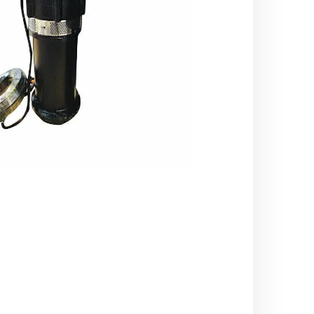
اره زنجیری / علفتراش
کاروا
شناور چاه عمیق
موتور 
سمپاش
موتور 
بخارشو
سمپا
سایر پمپ
علتفر
اینورتر جوش
اینورتر
کارواش
موتور تک
بلوير