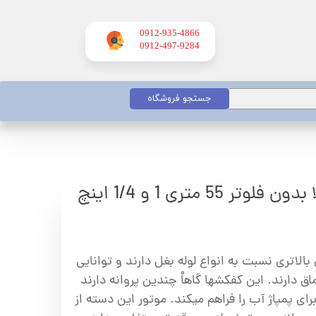
0912-935-4866
​​​​​​​0912-497-9284
جستجو فروشگاه
55 متری 1 و 1/4 اینچ
بالاتری نسبت به انواع لوله بغل دارند و توانایی
ق دارند. این کفکشها گاهاْ چندین پروانه دارند
ای پمپاژ آب را فراهم میکند. موتور این دسته از