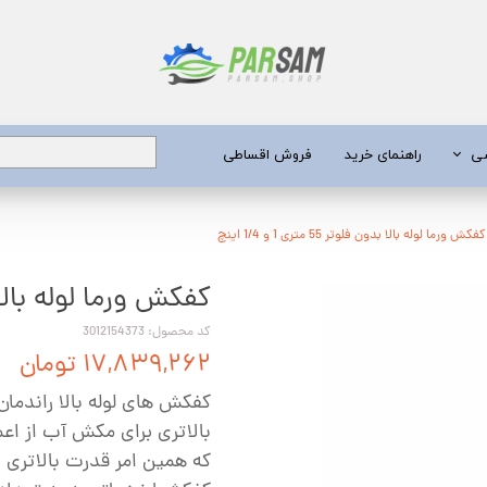
شی
راهنمای خرید
فروش اقساطی
برق
کفکش ورما لوله بالا بدون فلوتر 55 متری 1 و 1/4 اینچ
کفکش ورما لوله بالا بدون فلوتر 
 عمیق
یری
کد محصول: 3012154373
۱۷,۸۳۹,۲۶۲ تومان
جن کش
کفکش های لوله بالا راندمان 
انگی
بالاتری برای مکش آب از اعما
طعات
که همین امر قدرت بالاتری بر