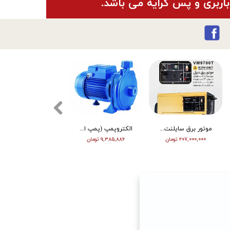
باربری و پس کرایه می باشد.
موتور برق سایلنت ورما گازوییلی 7 کیلووات VM9700T
الکتروپمپ (پمپ اب ) ویگو بشقابی 0/5 اسب پروانه پلاستیک CPM130
تیلر ورما | بنزین | 7 اسب | هندل | گیربکسی | مشکی | (M)
۲۰۷,۰۰۰,۰۰۰ تومان
۹,۳۸۵,۸۸۶ تومان
۶۳,۰۰۰,۰۰۰ تومان