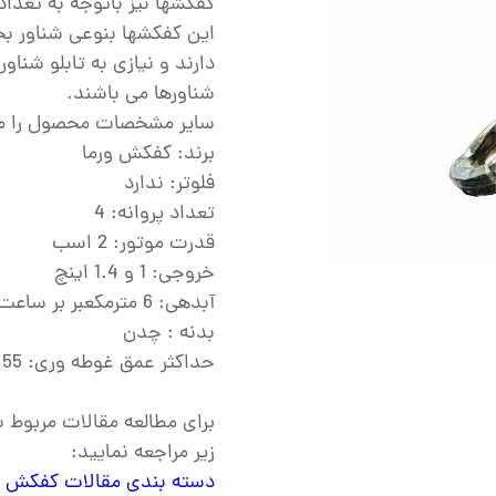
کفکشها نیز باتوجه به تعدا
ش
این کفکشها بنوعی شناور بحس
تک
دارند و نیازی به تابلو شناور
شناورها می باشند.
پمپ
سایر مشخصات محصول را م
ش
برند: کفکش ورما
اش
فلوتر: ندارد
تعداد پروانه: 4
 جوش
قدرت موتور: 2 اسب
خروجی: 1 و 1.4 اینچ
آبدهی: 6 مترمکعبر بر ساعت
بدنه : چدن
حداکثر عمق غوطه وری: 55 متر
برای مطالعه مقالات مربوط
زیر مراجعه نمایید:
دسته بندی مقالات کفکش 