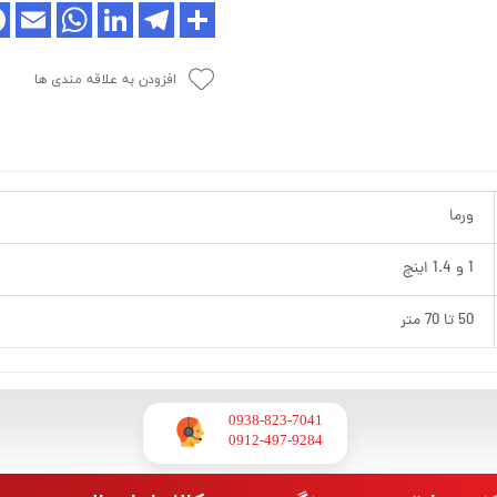
افزودن به علاقه مندی ها
ورما
1 و 1.4 اینچ
50 تا 70 متر
0938-823-7041
​​​​​​​0912-497-9284