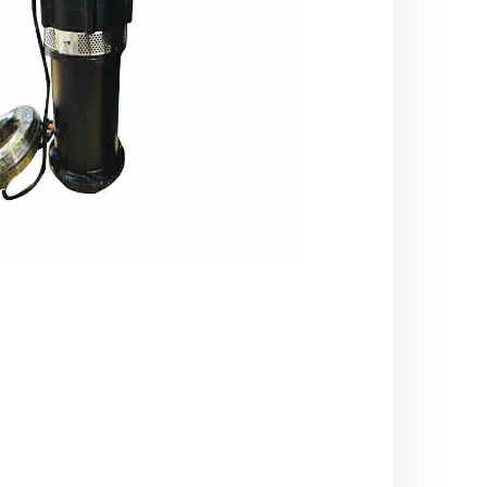
اره زنجیری / علفتراش
کاروا
شناور چاه عمیق
موتور 
سمپاش
موتور 
بخارشو
سمپا
سایر پمپ
علتفر
اینورتر جوش
اینورتر
کارواش
موتور تک
بلوير