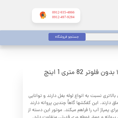
0912-935-4866
​​​​​​​0912-497-9284
جستجو فروشگاه
وتر 82 متری 1 اینچ
بالاتری نسبت به انواع لوله بغل دارند و توانایی
ق دارند. این کفکشها گاهاْ چندین پروانه دارند
ای پمپاژ آب را فراهم میکند. موتور این دسته از
د پروانه و عمق غوطه وری قدرتی متفاوت دارد.