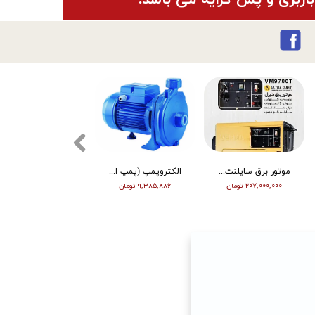
موتور برق سایلنت ورما گازوییلی 7 کیلووات VM9700T
الکتروپمپ (پمپ اب ) ویگو بشقابی 0/5 اسب پروانه پلاستیک CPM130
تیلر ورما | بنزین | 7 اسب | هندل | گیربکسی | مشکی | (M)
۲۰۷,۰۰۰,۰۰۰ تومان
۹,۳۸۵,۸۸۶ تومان
۶۳,۰۰۰,۰۰۰ تومان