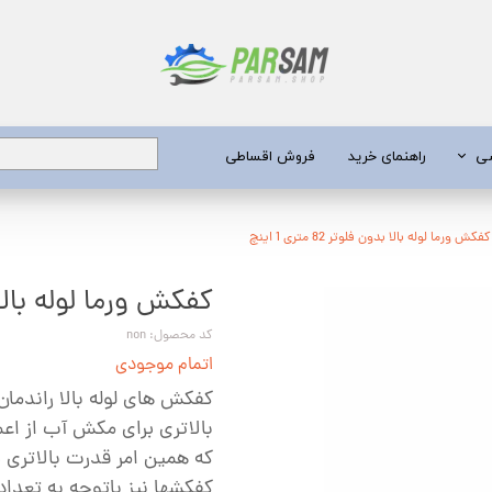
شی
راهنمای خرید
فروش اقساطی
برق
کفکش ورما لوله بالا بدون فلوتر 82 متری 1 اینچ
کفکش ورما لوله بالا بدون فل
 عمیق
یری
کد محصول: non
اتمام موجودی
جن کش
کفکش های لوله بالا راندمان 
انگی
بالاتری برای مکش آب از اعما
که همین امر قدرت بالاتری بر
طعات
کفکشها نیز باتوجه به تعدا