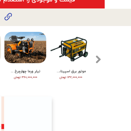
تیلر ورما دیزل 15/5 اسب هندلی مدل RT155DI
موتور برق اسپینا، تکفاز 8 کیلو وات، ATS دار مدل SP18000E
تیلر ورما چهارچرخ (مینی تراکتور) ، دیزل ، چرخ بزرگ ، دوچراغ، استارت vm001
۳۴۵,۰۰۰,۰۰۰ تومان
۱۳۲,۰۰۰,۰۰۰ تومان
۳۶۰,۰۰۰,۰۰۰ تومان