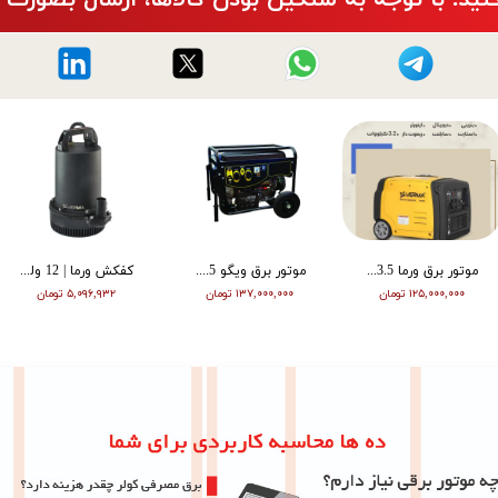
موتور برق ورما 3.5 کیلووات سایلنت اینورتر ریموت دار VM6500i
موتور برق ویگو 8.5 کیلووات بنزینی سه فاز WG11500T
کفکش ورما | 12 ولت | 20 متری | 1 اینچ | مشکی | VMDC-12V 1
۱۲۵,۰۰۰,۰۰۰ تومان
۱۳۷,۰۰۰,۰۰۰ تومان
۵,۰۹۶,۹۳۲ تومان