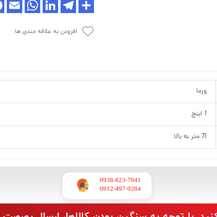
افزودن به علاقه مندی ها
ورما
1 اینچ
71 متر به بالا
0938-823-7041
​​​​​​​0912-497-9284
نید. با توجه به سنگین بودن کالاها، ارسال بصورت 