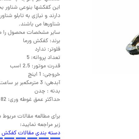
ش
این کفکشها بنوعی شناور بحس
تک
دارند و نیازی به تابلو شناور
شناورها می باشند.
پمپ
سایر مشخصات محصول را م
ش
برند: کفکش ورما
فلوتر: ندارد
اش
تعداد پروانه: 5
 جوش
قدرت موتور: 2.5 اسب
خروجی: 1 اینچ
آبدهی: 3 مترمکعبر بر ساعت
بدنه : چدن
حداکثر عمق غوطه وری: 82 متر
برای مطالعه مقالات مربوط
زیر مراجعه نمایید:
دسته بندی مقالات کفکش 