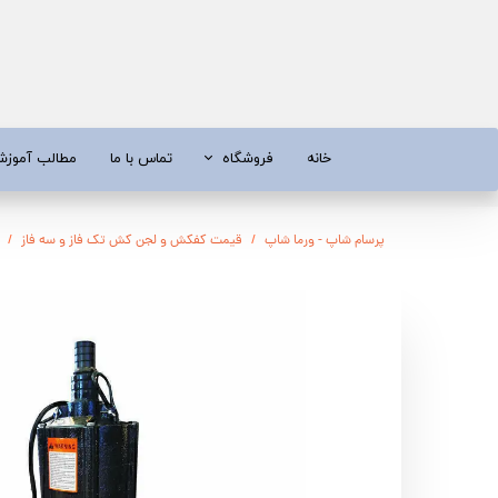
خانه
فروشگاه
تماس با ما
مطالب آموز
موتور برق
موتور 
پرسام شاپ - ورما شاپ
قیمت کفکش و لجن کش تک فاز و سه فاز
آبسردکن و دستگاه تصفیه آب
تیلر
تیلر
شناور چاه
ابزار و قطعات
اره زنج
پمپ آب
کفکش و ل
کفکش / لجن کش
پمپ آب خ
موتور پمپ
ابزار و ق