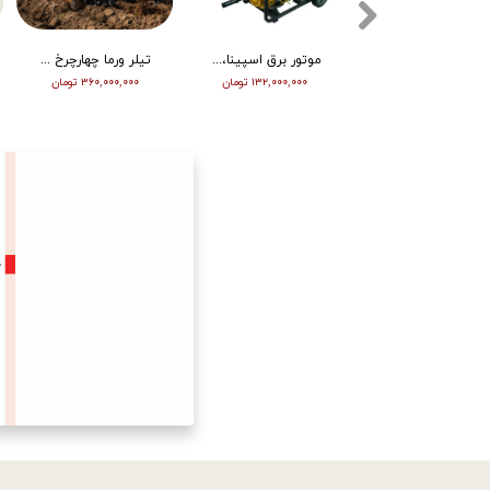
تیلر ورما دیزل 15/5 اسب هندلی مدل RT155DI
موتور برق اسپینا، تکفاز 8 کیلو وات، ATS دار مدل SP18000E
تیلر ورما چهارچرخ (مینی تراکتور) ، دیزل ، چرخ بزرگ ، دوچراغ، استارت vm001
۳۴۵,۰۰۰,۰۰۰ تومان
۱۳۲,۰۰۰,۰۰۰ تومان
۳۶۰,۰۰۰,۰۰۰ تومان