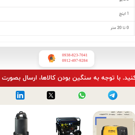
1 اینچ
0 تا 20 متر
0938-823-7041
​​​​​​​0912-497-9284
نید. با توجه به سنگین بودن کالاها، ارسال بصورت 