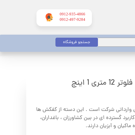
0912-935-4866
​​​​​​​0912-497-9284
جستجو فروشگاه
ری 1 اینچ
ای وارداتی شرکت است . این دسته از کفکش ها
ربرد گسترده ای در بین کشاورزان ، باغداران،
ماکیان و آبزیان دارند.