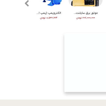
موتور برق سایلنت ورما گازوییلی 7 کیلووات VM9700T
الکتروپمپ (پمپ اب ) ویگو بشقابی 0/5 اسب پروانه پلاستیک CPM130
تیلر ورما | بنزین | 7 اسب | هندل | گیربکسی | مشکی | (M)
۲۰۷,۰۰۰,۰۰۰ تومان
۸,۵۳۲,۶۲۴ تومان
۶۳,۰۰۰,۰۰۰ تومان