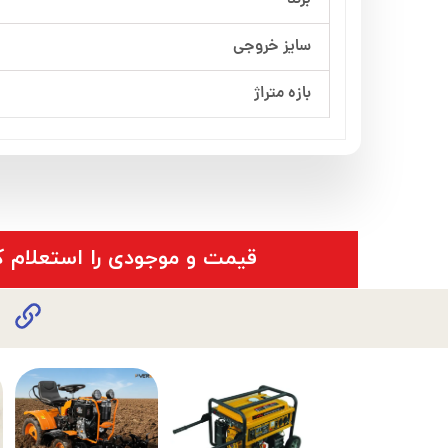
برند
سایز خروجی
بازه متراژ
​قیمت و موجودی را استعلام ک