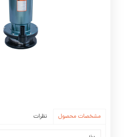
اره زنجیری / علفتراش
کاروا
شناور چاه عمیق
موتور 
سمپاش
موتور 
بخارشو
سمپا
سایر پمپ
علتفر
اینورتر جوش
اینورتر
کارواش
موتور تک
بلوير
نظرات
مشخصات محصول