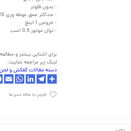
ش
- بدون فلوتر
تک
- حداکثر عمق غوطه وری 12 متری
- خروجی 1 اینچ
پمپ
- توان موتور 0.5 اسب
ش
اش
برای آشنایی بیشتر و مطالع
 جوش
لینک زیر مراجعه نمایید:
دسته مقالات کفکش و لجن
افزودن به علاقه مندی ها
ناکایو