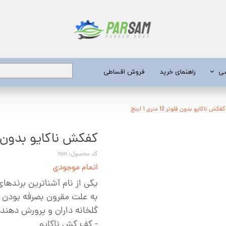
شی
راهنمای خرید
فروش اقساطی
برق
کفکش ناکایو بدون فلوتر 12 متری 1 اینچ
کفکش ناکایو بدون فلوتر 12 مت
 عمیق
یری
کد محصول: non
اتمام موجودی
جن کش
یکی از نام آشناترین برنده
انگی
به علت مقرون بصرفه بودن کا
گلخانه داران و پرورش دهنده 
طعات
- کف کش ناکایو