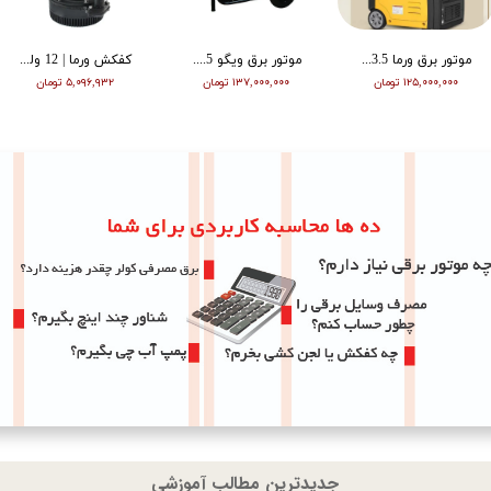
موتور برق ورما 3.5 کیلووات سایلنت اینورتر ریموت دار VM6500i
موتور برق ویگو 8.5 کیلووات بنزینی سه فاز WG11500T
کفکش ورما | 12 ولت | 20 متری | 1 اینچ | مشکی | VMDC-12V 1
۱۲۵,۰۰۰,۰۰۰ تومان
۱۳۷,۰۰۰,۰۰۰ تومان
۵,۰۹۶,۹۳۲ تومان
جدیدترین مطالب آموزشی