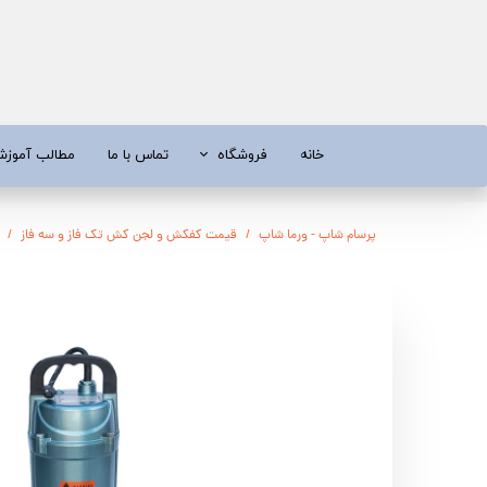
خانه
فروشگاه
تماس با ما
مطالب آموز
موتور برق
موتور 
پرسام شاپ - ورما شاپ
قیمت کفکش و لجن کش تک فاز و سه فاز
آبسردکن و دستگاه تصفیه آب
تیلر
تیلر
شناور چاه
ابزار و قطعات
اره زنج
پمپ آب
کفکش و ل
کفکش / لجن کش
پمپ آب خ
موتور پمپ
ابزار و ق