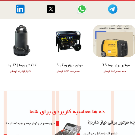
موتور برق ورما 3.5 کیلووات سایلنت اینورتر ریموت دار VM6500i
موتور برق ویگو 8.5 کیلووات بنزینی سه فاز WG11500T
کفکش ورما | 12 ولت | 20 متری | 1 اینچ | مشکی | VMDC-12V 1
۱۲۵,۰۰۰,۰۰۰ تومان
۱۳۷,۰۰۰,۰۰۰ تومان
۵,۰۹۶,۹۳۲ تومان