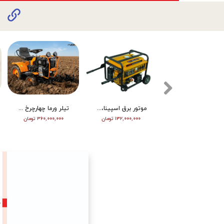
تیلر ورما دیزل 15/5 اسب هندلی مدل RT155DI
موتور برق اسپینا، تکفاز 8 کیلو وات، ATS دار مدل SP18000E
تیلر ورما چهارچرخ (مینی تراکتور) ، دیزل ، چرخ بزرگ ، دوچراغ، استارت vm001
۳۴۵,۰۰۰,۰۰۰ تومان
۱۳۲,۰۰۰,۰۰۰ تومان
۳۶۰,۰۰۰,۰۰۰ تومان