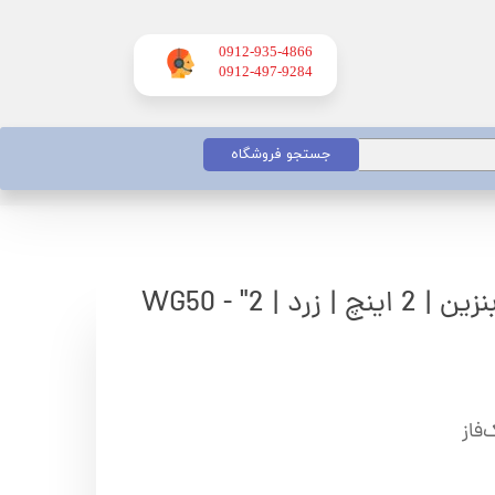
0912-935-4866
​​​​​​​0912-497-9284
جستجو فروشگاه
د | WG50 - "2
فاز