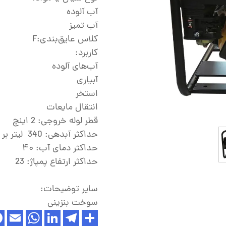
ش
آب آلوده
تک
آب تمیز
کلاس عایق‌بندی:F
پمپ
کاربرد:
ش
آب‌های آلوده
آبیاری
اش
استخر
 جوش
انتقال مایعات
قطر لوله خروجی: 2 اینچ
حداکثر آبدهی: 340 لیتر بر دقیقه معادل 33 متر معکب در ساعت
حداکثر دمای آب: ۴۰
حداکثر ارتفاع پمپاژ: 23
سایر توضیحات:
سوخت بنزینی