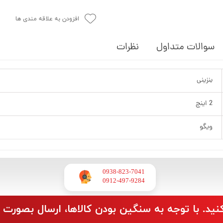
افزودن به علاقه مندی ها
سوالات متداول
نظرات
بنزینی
2 اینچ
ویگو
0938-823-7041
​​​​​​​0912-497-9284
نید. با توجه به سنگین بودن کالاها، ارسال بصورت 