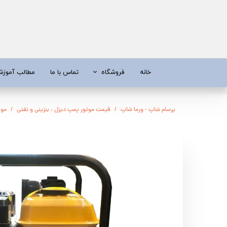
خانه
فروشگاه
تماس با ما
مطالب آموز
موتور برق
موتور 
پرسام شاپ - ورما شاپ
قیمت موتور پمپ دیزل ، بنزینی و نفتی
موتور 
آبسردکن و دستگاه تصفیه آب
تیلر
تیلر
شناور چاه
ابزار و قطعات
اره زنج
پمپ آب
کفکش و ل
کفکش / لجن کش
پمپ آب خ
موتور پمپ
ابزار و ق