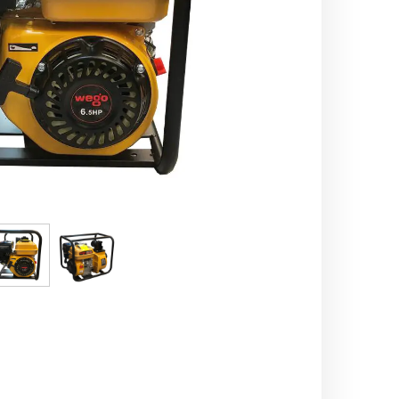
اره زنجیری / علفتراش
کاروا
شناور چاه عمیق
موتور 
سمپاش
موتور 
بخارشو
سمپا
سایر پمپ
علتفر
اینورتر جوش
اینورتر
کارواش
موتور تک
بلوير