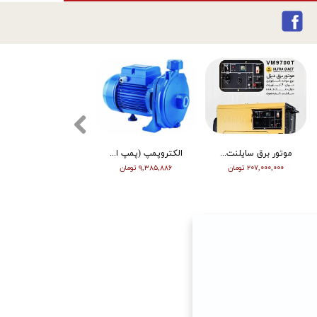
موتور برق سایلنت ورما گازوییلی 7 کیلووات VM9700T
الکتروپمپ (پمپ اب ) ویگو بشقابی 0/5 اسب پروانه پلاستیک CPM130
تیلر ورما | بنزین | 7 اسب | هندل | گیربکسی | مشکی | (M)
۲۰۷,۰۰۰,۰۰۰ تومان
۹,۳۸۵,۸۸۶ تومان
۶۳,۰۰۰,۰۰۰ تومان