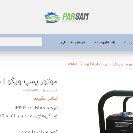
شی
راهنمای خرید
فروش اقساطی
برق
پمپ ویگو | بنزین | 2 اینچ | زرد | WG50 - "2
موتور پمپ ویگو | بنزین | 2 اینچ | زر
 عمیق
یری
کد محصول: 3022104605
تماس بگیرید
جن کش
درجه حفاظت: IP۴۴
انگی
ویژگی‌های پمپ سیالات: تک‌
طعات
نوع سیال یا مواد: