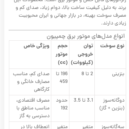
ژنراتورهای قابل حمل و موتور برق است. محصولات این
برند به دلیل کیفیت ساخت بالا، دوام زیاد، صدای کم و
مصرف سوخت بهینه، در بازار جهانی و ایران محبوبیت
زیادی دارند.
انواع مدل‌های موتور برق چمپیون
نوع سوخت
توان
حجم
ویژگی خاص
خروجی
موتور
(کیلووات)
(cc)
بنزینی
2 تا 8
196 تا
صدای کم، مناسب
459
مصارف خانگی و
کارگاهی
دوگانه‌سوز
3.1 تا 3.5
حدود
مصرف اقتصادی،
(بنزین + گاز)
192
مناسب مناطق با
دسترسی به گاز
سه‌گانه‌سوز
متغیر
متغیر
انعطاف بالا در