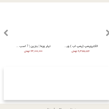
الکتروپمپ (پمپ اب ) ویگو بشقابی 0/5 اسب پروانه پلاستیک CPM130
تیلر ورما | بنزین | 7 اسب | هندل | گیربکسی | مشکی | (M)
۹,۳۸۵,۸۸۶ تومان
۶۳,۰۰۰,۰۰۰ تومان