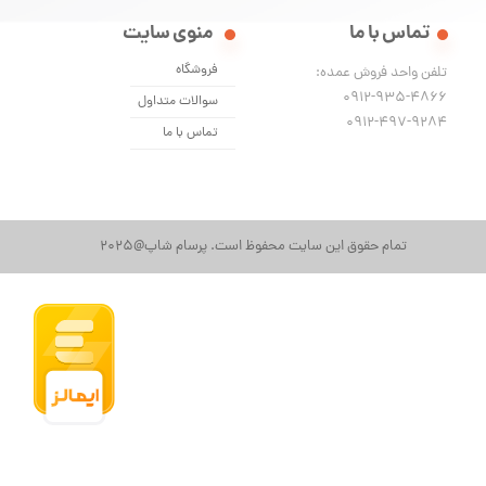
تماس با ما
منوی سایت
فروشگاه
تلفن واحد فروش عمده:
0912-935-4866
سوالات متداول
​​​​​​​0912-497-9284
تماس با ما
تمام حقوق این سایت محفوظ است. پرسام شاپ@2025