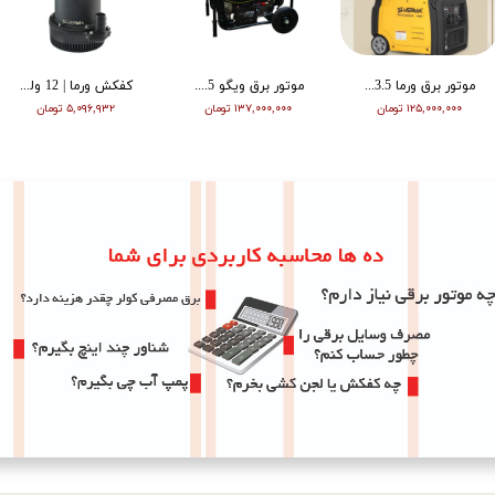
موتور برق ورما 3.5 کیلووات سایلنت اینورتر ریموت دار VM6500i
موتور برق ویگو 8.5 کیلووات بنزینی سه فاز WG11500T
کفکش ورما | 12 ولت | 20 متری | 1 اینچ | مشکی | VMDC-12V 1
۱۲۵,۰۰۰,۰۰۰ تومان
۱۳۷,۰۰۰,۰۰۰ تومان
۵,۰۹۶,۹۳۲ تومان