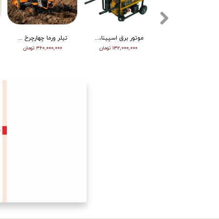
تیلر ورما دیزل 15/5 اسب هندلی مدل RT155DI
موتور برق اسپینا، تکفاز 8 کیلو وات، ATS دار مدل SP18000E
تیلر ورما چهارچرخ (مینی تراکتور) ، دیزل ، چرخ بزرگ ، دوچراغ، استارت vm001
۳۴۵,۰۰۰,۰۰۰ تومان
۱۳۲,۰۰۰,۰۰۰ تومان
۳۶۰,۰۰۰,۰۰۰ تومان