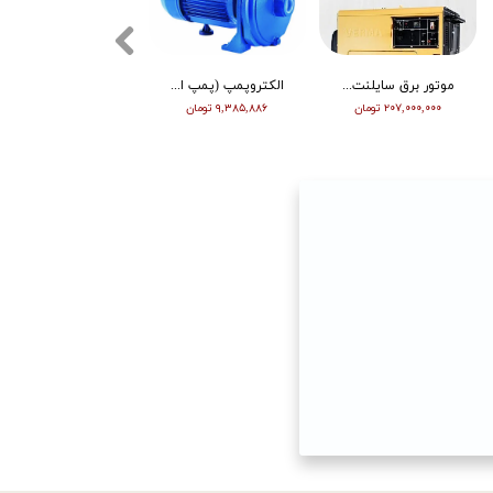
موتور برق سایلنت ورما گازوییلی 7 کیلووات VM9700T
الکتروپمپ (پمپ اب ) ویگو بشقابی 0/5 اسب پروانه پلاستیک CPM130
تیلر ورما | بنزین | 7 اسب | هندل | گیربکسی | مشکی | (M)
۲۰۷,۰۰۰,۰۰۰ تومان
۹,۳۸۵,۸۸۶ تومان
۶۳,۰۰۰,۰۰۰ تومان