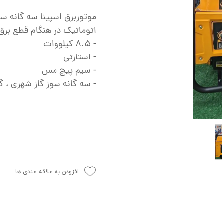
ش
تک
اتوماتیک در هنگام قطع برق
پمپ
- ۸.۵ کیلووات
- استارتی
ش
- سیم پیچ مس
اش
- سه گانه سوز گاز شهری ، گاز LPG و بن
 جوش
افزودن به علاقه مندی ها