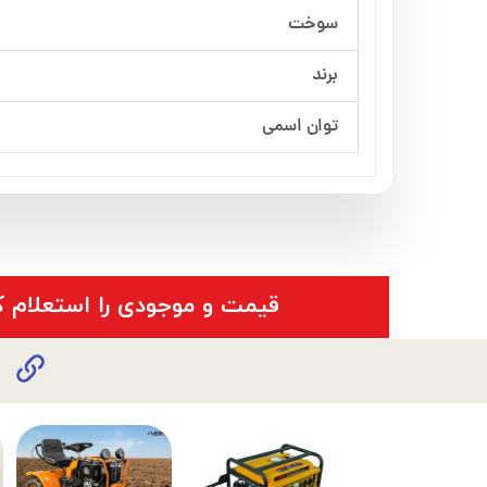
سوخت
برند
توان اسمی
​قیمت و موجودی را استعلام ک