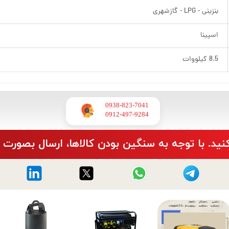
بنزینی - LPG - گازشهری
اسپینا
8.5 کیلووات
0938-823-7041
​​​​​​​0912-497-9284
نید. با توجه به سنگین بودن کالاها، ارسال بصورت 