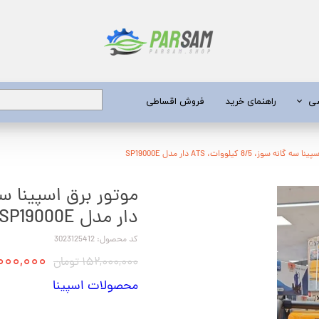
شی
راهنمای خرید
فروش اقساطی
برق
ه سوز، 8/5 کیلووات، ATS دار مدل SP19000E
 عمیق
دار مدل SP19000E
یری
کد محصول: 3023125412
جن کش
۱۴۲,۰۰۰,۰۰۰
۱۵۲,۰۰۰,۰۰۰ تومان
انگی
محصولات اسپینا
طعات