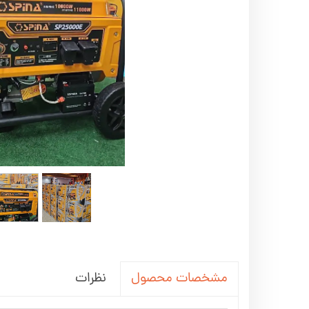
اره زنجیری / علفتراش
کاروا
شناور چاه عمیق
موتور 
سمپاش
موتور 
بخارشو
سمپا
سایر پمپ
علتفر
اینورتر جوش
اینورتر
کارواش
موتور تک
بلوير
نظرات
مشخصات محصول