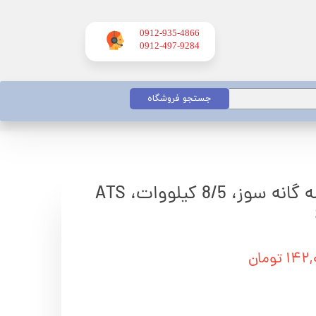
0912-935-4866
​​​​​​​0912-497-9284
جستجو فروشگاه
موتور برق اسپینا سه گانه سوز، 8/5 کیلووات، ATS
 تومان