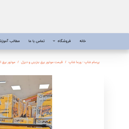
خانه
فروشگاه
تماس با ما
مطالب آموز
موتور برق
موتور 
پرسام شاپ - ورما شاپ
قیمت موتور برق بنزینی و دیزل
موتور برق اسپینا سه گان
آبسردکن و دستگاه تصفیه آب
تیلر
تیلر
شناور چاه
ابزار و قطعات
اره زنج
پمپ آب
کفکش و ل
کفکش / لجن کش
پمپ آب خ
موتور پمپ
ابزار و ق