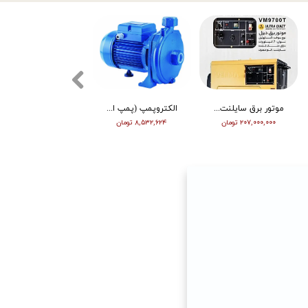
موتور برق سایلنت ورما گازوییلی 7 کیلووات VM9700T
الکتروپمپ (پمپ اب ) ویگو بشقابی 0/5 اسب پروانه پلاستیک CPM130
تیلر ورما | بنزین | 7 اسب | هندل | گیربکسی | مشکی | (M)
۲۰۷,۰۰۰,۰۰۰ تومان
۸,۵۳۲,۶۲۴ تومان
۶۳,۰۰۰,۰۰۰ تومان