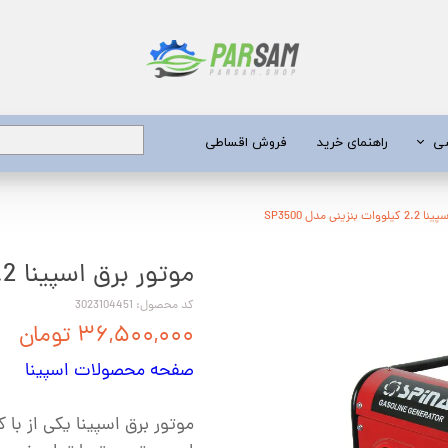
شی
راهنمای خرید
فروش اقساطی
برق
زینی مدل SP3500
موتور برق اسپینا 2.2 کیلووات بنزینی مدل SP3500
 عمیق
یری
کد محصول: 3023104451
۳۶,۵۰۰,۰۰۰ تومان
جن کش
صفحه محصولات اسپینا
انگی
طعات
موتور برق اسپینا یکی از با