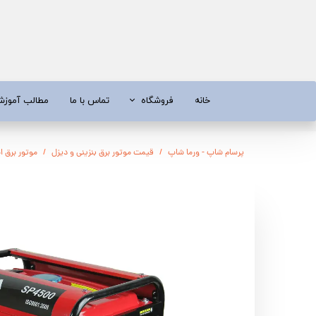
خانه
فروشگاه
تماس با ما
مطالب آموز
موتور برق
موتور 
پرسام شاپ - ورما شاپ
قیمت موتور برق بنزینی و دیزل
موتور برق اسپینا 2.2 کیلووات بن
آبسردکن و دستگاه تصفیه آب
تیلر
تیلر
شناور چاه
ابزار و قطعات
اره زنج
پمپ آب
کفکش و ل
کفکش / لجن کش
پمپ آب خ
موتور پمپ
ابزار و ق