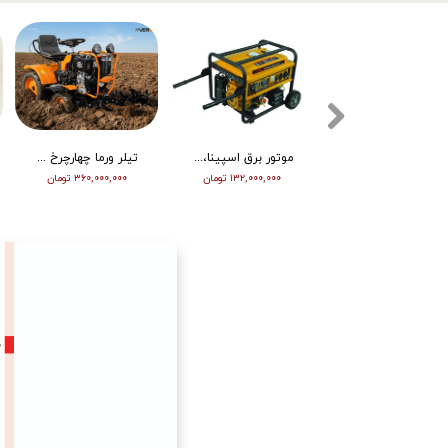
تیلر ورما دیزل 15/5 اسب هندلی مدل RT155DI
موتور برق اسپینا، تکفاز 8 کیلو وات، ATS دار مدل SP18000E
تیلر ورما چهارچرخ (مینی تراکتور) ، دیزل ، چرخ بزرگ ، دوچراغ، استارت vm001
۳۴۵,۰۰۰,۰۰۰ تومان
۱۳۲,۰۰۰,۰۰۰ تومان
۳۶۰,۰۰۰,۰۰۰ تومان