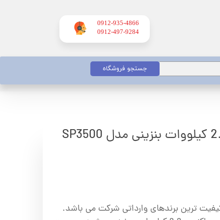
0912-935-4866
​​​​​​​0912-497-9284
جستجو فروشگاه
 کیفیت ترین برندهای وارداتی شرکت می باشد.