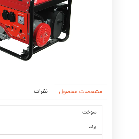
اره زنجیری / علفتراش
کاروا
شناور چاه عمیق
موتور 
سمپاش
موتور 
بخارشو
سمپا
سایر پمپ
علتفر
اینورتر جوش
اینورتر
کارواش
موتور تک
نظرات
مشخصات محصول
بلوير
سوخت
برند