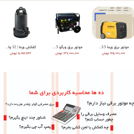
موتور برق ورما 3.5 کیلووات سایلنت اینورتر ریموت دار VM6500i
موتور برق ویگو 8.5 کیلووات بنزینی سه فاز WG11500T
کفکش ورما | 12 ولت | 20 متری | 1 اینچ | مشکی | VMDC-12V 1
۱۲۵,۰۰۰,۰۰۰ تومان
۱۳۷,۰۰۰,۰۰۰ تومان
۵,۰۹۶,۹۳۲ تومان