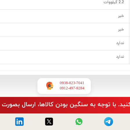
2.2 کیلووات
خیر
خیر
ندارد
ندارد
0938-823-7041
​​​​​​​0912-497-9284
نید. با توجه به سنگین بودن کالاها، ارسال بصورت 