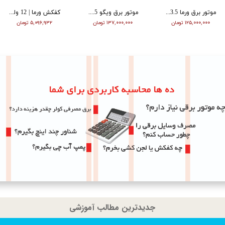
موتور برق ورما 3.5 کیلووات سایلنت اینورتر ریموت دار VM6500i
موتور برق ویگو 8.5 کیلووات بنزینی سه فاز WG11500T
کفکش ورما | 12 ولت | 20 متری | 1 اینچ | مشکی | VMDC-12V 1
۱۲۵,۰۰۰,۰۰۰ تومان
۱۳۷,۰۰۰,۰۰۰ تومان
۵,۰۹۶,۹۳۲ تومان
جدیدترین مطالب آموزشی