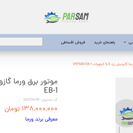
شی
راهنمای خرید
فروش اقساطی
برق
لی زرد 5.5 کیلووات VM7500 EB-1
 عمیق
EB-1
یری
کد محصول: 3023114781
جن کش
۱۳۸,۰۰۰,۰۰۰ تومان
انگی
معرفی برند ورما
طعات