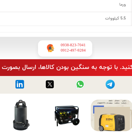
ورما
5.5 کیلووات
0938-823-7041
​​​​​​​0912-497-9284
نید. با توجه به سنگین بودن کالاها، ارسال بصورت 