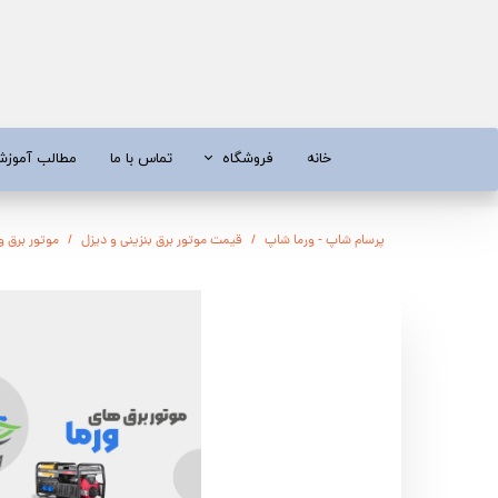
خانه
فروشگاه
تماس با ما
مطالب آموز
موتور برق
موتور 
پرسام شاپ - ورما شاپ
قیمت موتور برق بنزینی و دیزل
موتور برق ورما گازویی
آبسردکن و دستگاه تصفیه آب
تیلر
تیلر
شناور چاه
ابزار و قطعات
اره زنج
پمپ آب
کفکش و ل
کفکش / لجن کش
پمپ آب خ
موتور پمپ
ابزار و ق