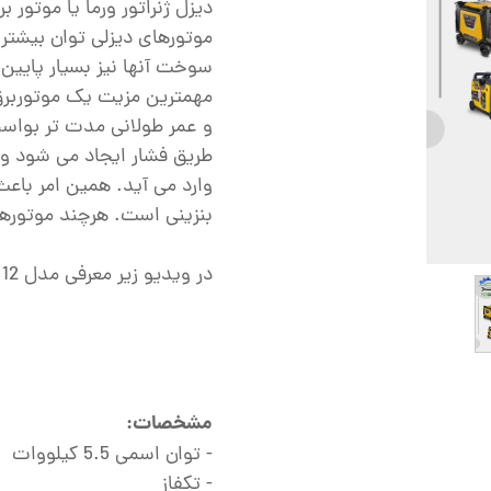
دیزل ژنراتور ورما یا موتور 
ش
موتورهای دیزلی توان بیشتری
تک
سوخت آنها نیز بسیار پایین 
پمپ
مهمترین مزیت یک موتوربرق 
و عمر طولانی مدت تر بواسطه
ش
طریق فشار ایجاد می شود و
اش
وارد می آید. همین امر باع
بنزینی است. هرچند موتورهای
 جوش
در ویدیو زیر معرفی مدل 12 کیلووات را مشاهده نمایید:‌
مشخصات:
- توان اسمی 5.5 کیلووات
- تکفاز