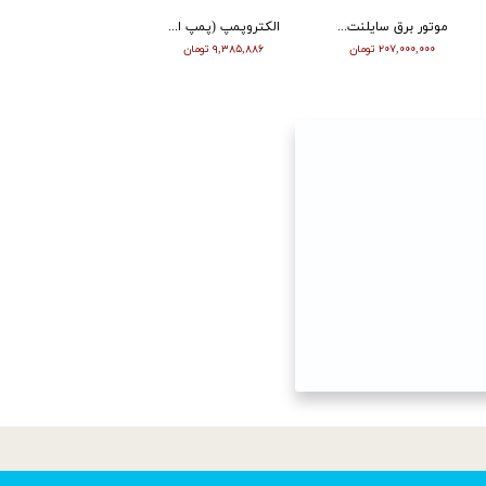
موتور برق سایلنت ورما گازوییلی 7 کیلووات VM9700T
الکتروپمپ (پمپ اب ) ویگو بشقابی 0/5 اسب پروانه پلاستیک CPM130
تیلر ورما | بنزین | 7 اسب | هندل | گیربکسی | مشکی | (M)
۲۰۷,۰۰۰,۰۰۰ تومان
۹,۳۸۵,۸۸۶ تومان
۶۳,۰۰۰,۰۰۰ تومان