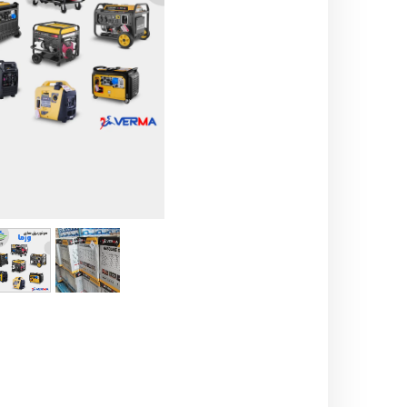
اره زنجیری / علفتراش
کاروا
شناور چاه عمیق
موتور 
سمپاش
موتور 
بخارشو
سمپا
سایر پمپ
علتفر
اینورتر جوش
اینورتر
کارواش
موتور تک
بلوير