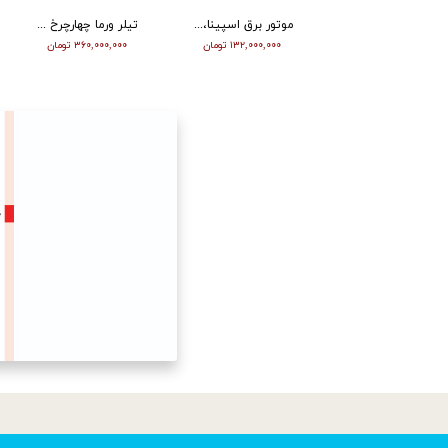
تیلر ورما دیزل 15/5 اسب هندلی مدل RT155DI
موتور برق اسپینا، تکفاز 8 کیلو وات، ATS دار مدل SP18000E
تیلر ورما چهارچرخ (مینی تراکتور) ، دیزل ، چرخ بزرگ ، دوچراغ، استارت vm001
۳۴۵,۰۰۰,۰۰۰ تومان
۱۳۲,۰۰۰,۰۰۰ تومان
۳۶۰,۰۰۰,۰۰۰ تومان