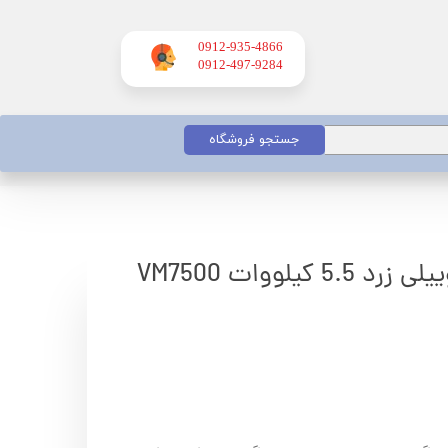
0912-935-4866
​​​​​​​0912-497-9284
جستجو فروشگاه
موتور برق ورما گازوییلی زرد 5.5 کیلووات VM7500