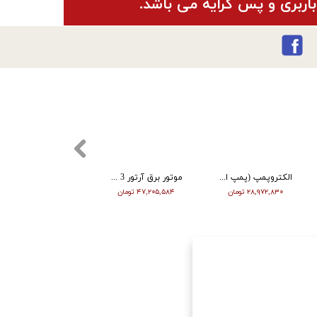
باربری و پس کرایه می باشد.
الکتروپمپ (پمپ اب ) ویگو 4 اسب 4 اینچ پروانه استیل THF/6AR
موتور برق آرتور 3 کیلووات بنزینی استارتی AR5500D
کفکش ورما لوله بالا بدون فلوتر 55 متری 1 و 1/4 اینچ
۲۸,۹۷۲,۸۳۰ تومان
۴۷,۲۰۵,۵۸۴ تومان
۱۷,۸۳۹,۲۶۲ تومان