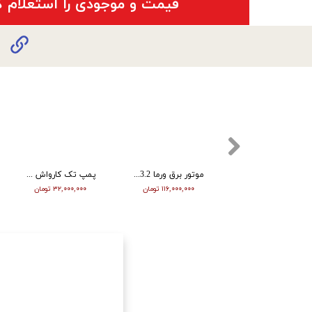
​قیمت و موجودی را استعلام ک
علفتراش آلبرو | دوشی | دو زمانه | 52 سی سی | ABO - CG520
موتور برق ورما 3.2 کیلووات سایلنت اینورتر دار ریموت دار VM5500i
پمپ تک کارواش 220 بار ۱۰ اسب ورما مدل VERMA 1814
۱۲,۹۱۳,۲۹۸ تومان
۱۱۶,۰۰۰,۰۰۰ تومان
۳۲,۰۰۰,۰۰۰ تومان