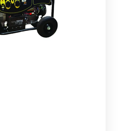
اره زنجیری / علفتراش
کاروا
شناور چاه عمیق
موتور 
سمپاش
موتور 
بخارشو
سمپا
سایر پمپ
علتفر
اینورتر جوش
اینورتر
کارواش
موتور تک
بلوير