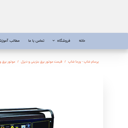
خانه
فروشگاه
تماس با ما
مطالب آموز
موتور برق
موتور 
پرسام شاپ - ورما شاپ
قیمت موتور برق بنزینی و دیزل
موتور برق ویگو 8.5 کیلووات بنز
آبسردکن و دستگاه تصفیه آب
تیلر
تیلر
شناور چاه
ابزار و قطعات
اره زنج
پمپ آب
کفکش و ل
کفکش / لجن کش
پمپ آب خ
موتور پمپ
ابزار و ق