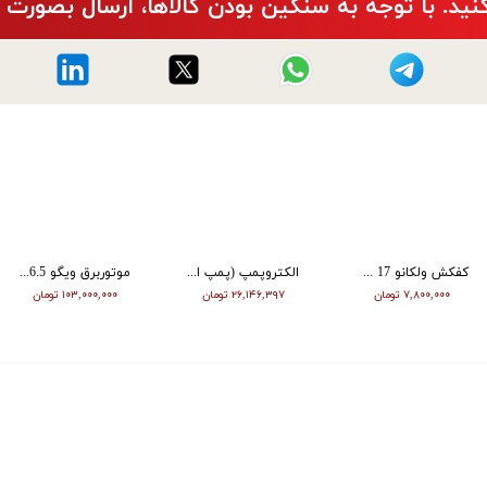
نید. با توجه به سنگین بودن کالاها، ارسال بصورت 
کفکش ولکانو 17 متری فلوتردار 1 اینچ
الکتروپمپ (پمپ اب ) ورما دو پروانه 3 اسب CB310
موتوربرق ویگو 6.5 کیلووات مدل Wg8500
۷,۸۰۰,۰۰۰ تومان
۲۶,۱۴۶,۳۹۷ تومان
۱۰۳,۰۰۰,۰۰۰ تومان