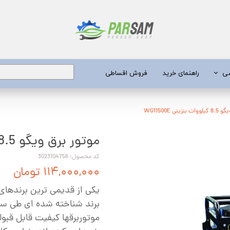
شی
راهنمای خرید
فروش اقساطی
برق
ینی WG11500E
موتور برق ویگو 8.5 کیلووات بنزینی WG11500E
 عمیق
یری
کد محصول: 3023104756
۱۱۴,۰۰۰,۰۰۰ تومان
جن کش
یکی از قدیمی ترین برندهای 
انگی
برند شناخته شده ای طی سالی
طعات
موتوربرقها کیفیت قابل قبولی