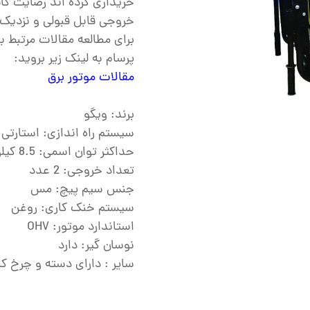
خریداری کرده اند رضایت کا
ش
خروجی قابل قبولی و نزدیک 
تک
برای مطالعه مقالات مرتبط با
پرسام به لینک زیر بروید:
پمپ
مقالات موتور برق
ش
اش
برند: ویگو
سیستم راه اندازی: استارتی
 جوش
حداکثر توان اسمی: 8.5 کیلووات
تعداد خروجی: 2 عدد
جنس سیم پیچ: مس
سیستم خنک کاری: روغن
استاندارد موتور: OHV
نوسان گیر: دارد
سایر : دارای دسته و چرخ کا