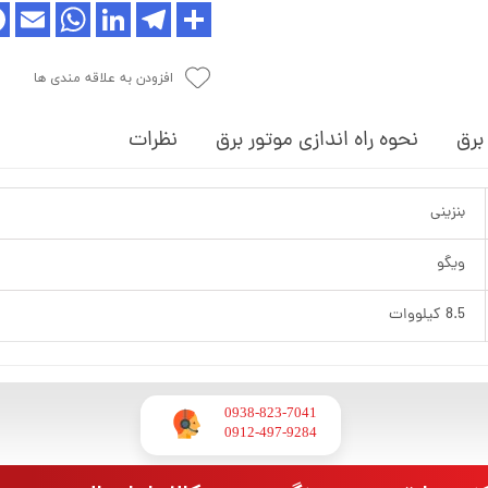
افزودن به علاقه مندی ها
برق
نحوه راه اندازی موتور برق
نظرات
بنزینی
ویگو
8.5 کیلووات
0938-823-7041
​​​​​​​0912-497-9284