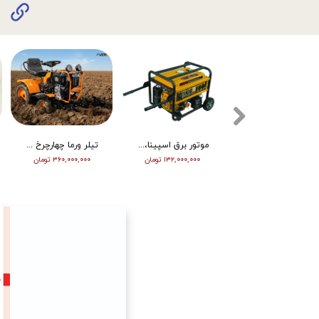
تیلر ورما دیزل 15/5 اسب هندلی مدل RT155DI
موتور برق اسپینا، تکفاز 8 کیلو وات، ATS دار مدل SP18000E
تیلر ورما چهارچرخ (مینی تراکتور) ، دیزل ، چرخ بزرگ ، دوچراغ، استارت vm001
۳۴۵,۰۰۰,۰۰۰ تومان
۱۳۲,۰۰۰,۰۰۰ تومان
۳۶۰,۰۰۰,۰۰۰ تومان