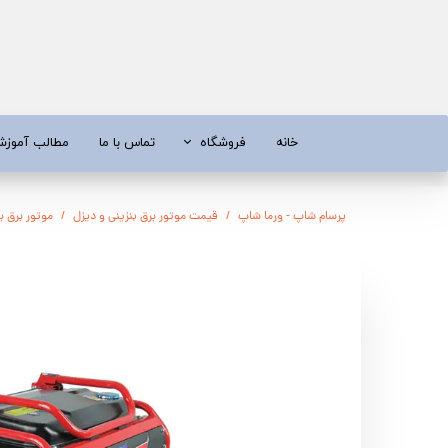
خانه
فروشگاه
تماس با ما
مطالب آموز
موتور برق
موتور 
پرسام شاپ - ورما شاپ
قیمت موتور برق بنزینی و دیزل
موتور برق برونل ب
آبسردکن و دستگاه تصفیه آب
تیلر
تیلر
شناور چاه
ابزار و قطعات
اره زنج
پمپ آب
کفکش و ل
کفکش / لجن کش
پمپ آب خ
موتور پمپ
ابزار و ق