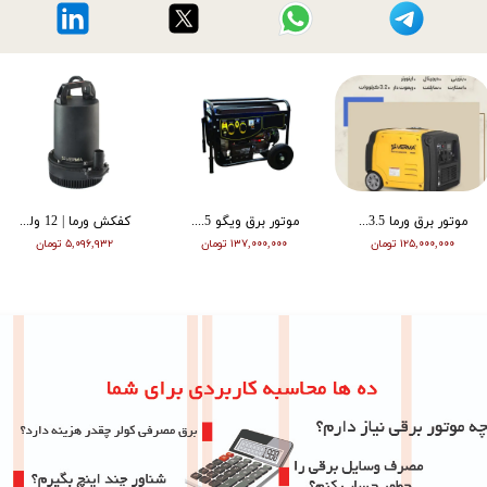
موتور برق ورما 3.5 کیلووات سایلنت اینورتر ریموت دار VM6500i
موتور برق ویگو 8.5 کیلووات بنزینی سه فاز WG11500T
کفکش ورما | 12 ولت | 20 متری | 1 اینچ | مشکی | VMDC-12V 1
۱۲۵,۰۰۰,۰۰۰ تومان
۱۳۷,۰۰۰,۰۰۰ تومان
۵,۰۹۶,۹۳۲ تومان