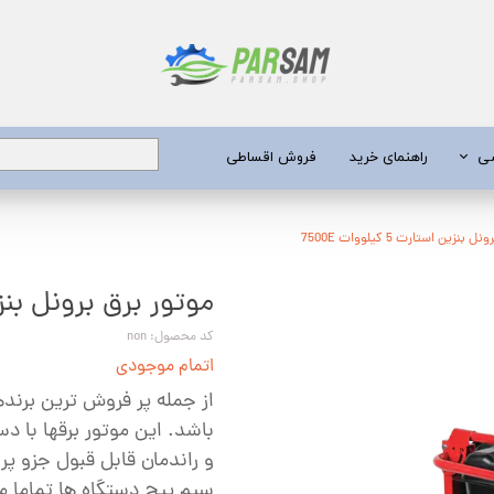
شی
راهنمای خرید
فروش اقساطی
برق
نزین استارت 5 کیلووات 7500E
موتور برق برونل بنزین استارت
 عمیق
یری
کد محصول: non
اتمام موجودی
جن کش
از جمله پر فروش ترین برنده
انگی
باشد. این موتور برقها با 
و راندمان قابل قبول جزو پ
طعات