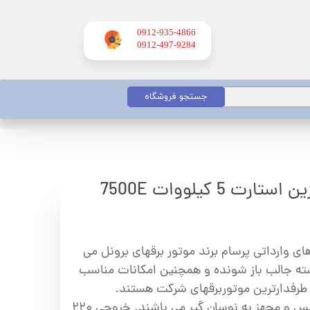
0912-935-4866
​​​​​​​0912-497-9284
جستجو فروشگاه
 5 کیلووات 7500E
ای وارداتی پرسام برند موتور برقهای برونل می
دسته جالب باز شونده و همچنین امکانات مناسب
ر طرفدارترین موتوربرقهای شرکت هستند.
سیم پیچ دستگاه ها تماما مس و مجهز به نوسان گیر می باشند. خروجی ۲۲۰