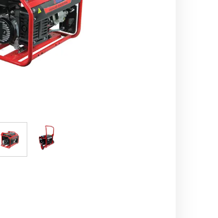
اره زنجیری / علفتراش
کاروا
شناور چاه عمیق
موتور 
سمپاش
موتور 
بخارشو
سمپا
سایر پمپ
علتفر
اینورتر جوش
اینورتر
کارواش
موتور تک
بلوير