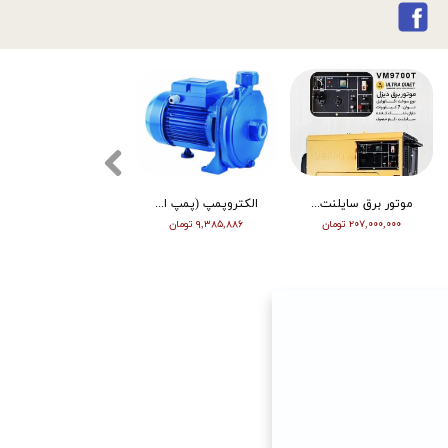
موتور برق سایلنت ورما گازوییلی 7 کیلووات VM9700T
الکتروپمپ (پمپ اب ) ویگو بشقابی 0/5 اسب پروانه پلاستیک CPM130
تیلر ورما | بنزین | 7 اسب | هندل | گیربکسی | مشکی | (M)
۲۰۷,۰۰۰,۰۰۰ تومان
۹,۳۸۵,۸۸۶ تومان
۶۳,۰۰۰,۰۰۰ تومان