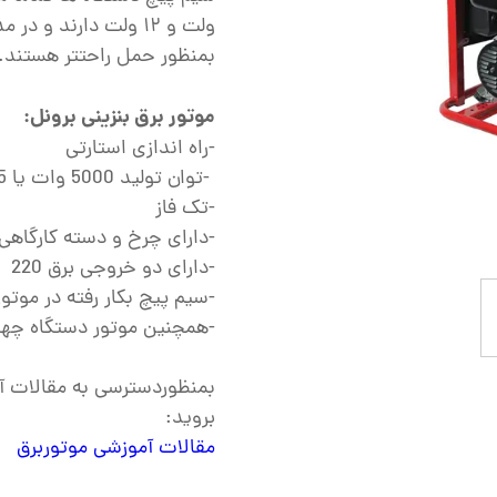
ش
تک
بمنظور حمل راحتتر هستند.
پمپ
موتور برق بنزینی برونل:
ش
-راه اندازی استارتی
-توان تولید 5000 وات یا 5 کیلووات
اش
-تک فاز
 جوش
-دارای چرخ و دسته کارگاهی
-دارای دو خروجی برق 220
-سیم پیچ بکار رفته در موت
-همچنین موتور دستگاه چهار
بمنظوردسترسی به مقالات آم
بروید:‌
مقالات آموزشی موتوربرق