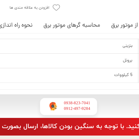
افزودن به علاقه مندی ها
ز موتور برق
محاسبه گرهای موتور برق
نحوه راه اندازی
بنزینی
برونل
5 کیلووات
0938-823-7041
​​​​​​​0912-497-9284
نید. با توجه به سنگین بودن کالاها، ارسال بصورت 