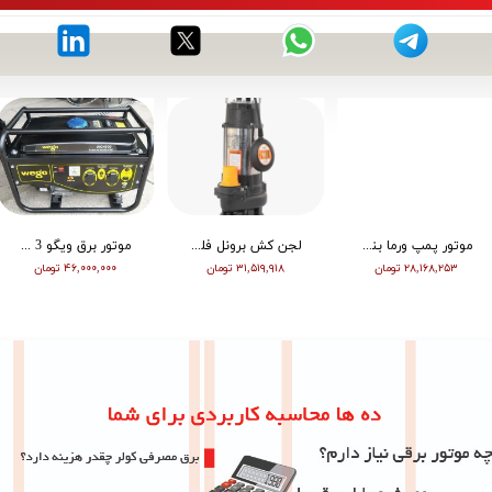
موتور پمپ ورما بنزین 2 اینچ زرد WP20 - R Type
لجن کش برونل فلوتردار بدنه چدن 20 متری 3 اسب 3 اینچ
موتور برق ویگو 3 کیلووات هندلی بنزینی WG4500
۲۸,۱۶۸,۲۵۳ تومان
۳۱,۵۱۹,۹۱۸ تومان
۴۶,۰۰۰,۰۰۰ تومان