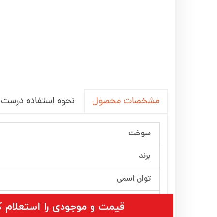
نحوه استفاده درست ا
مشخصات محصول
سوخت
برند
توان اسمی
ریموت
​قیمت و موجودی را استعلام ک