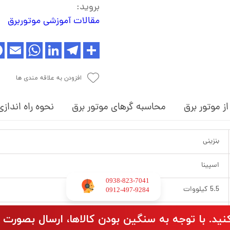
بروید:‌
مقالات آموزشی موتوربرق
افزودن به علاقه مندی ها
ز موتور برق
محاسبه گرهای موتور برق
نحوه راه اندازی
بنزینی
اسپینا
0938-823-7041
5.5 کیلووات
​​​​​​​0912-497-9284
دارد
نید. با توجه به سنگین بودن کالاها، ارسال بصورت 