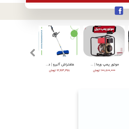
موتور پمپ ورما | دیزل | 4 اینچ | قرمز | پمپ چدن | ارتفاع بالا | VMDP40H
علفتراش آلبرو | دوشی | دو زمانه | 52 سی سی | ABO - CG520
موتور برق ورما 3.2 کیلووات سایلنت اینورتر دار ریموت دار VM5500i
۱۰۰,۸۰۰,۰۰۰ تومان
۱۲,۹۱۳,۲۹۸ تومان
۱۱۶,۰۰۰,۰۰۰ تومان