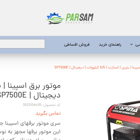
شی
راهنمای خرید
فروش اقساطی
برق
ین | استارت | 5/5 کیلووات | دیجیتال | SP7500E
 عمیق
دیجیتال | SP7500E
یری
کد محصول: 3023104430
جن کش
تماس بگیرید
انگی
سری موتور برقهای اسپینا جز
طعات
این موتور برقها مجهز به نو