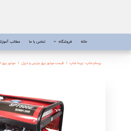
خانه
فروشگاه
تماس با ما
مطالب آموز
موتور برق
موتور 
پرسام شاپ - ورما شاپ
قیمت موتور برق بنزینی و دیزل
موتور برق اسپینا | بنز
آبسردکن و دستگاه تصفیه آب
تیلر
تیلر
شناور چاه
ابزار و قطعات
اره زنج
پمپ آب
کفکش و ل
کفکش / لجن کش
پمپ آب خ
موتور پمپ
ابزار و ق