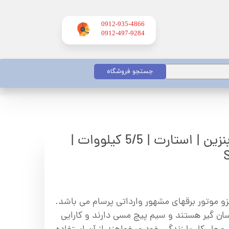
0912-935-4866
​​​​​​​0912-497-9284
جستجو فروشگاه
موتور برق اسپینا | بنزین | استارت | 5/5 کیلووات |
و موتور برقهای مشهور وارداتی پرسام می باشد.
سان گیر هستند و سیم پیچ مسی دارند و کارایی