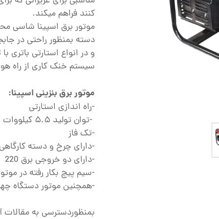
مناسبی برای عزیزانی که برا
ش
کنند فراهم میکند.
تک
پمپ
و در انواع استارتی باتری ب
ش
سیستم خنک کاری از راه هو
اش
موتور برق بنزینی اسپینا:
 جوش
-راه اندازی استارتی
-توان تولید ۵.۵ کیلووات
-تک فاز
-دارای چرخ و دسته کارگاهی
-دارای دو خروجی برق 220
-سیم پیچ بکار رفته در موت
-همچنین موتور دستگاه چهار
بمنظوردسترسی به مقالات آم