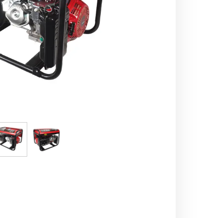
اره زنجیری / علفتراش
کاروا
شناور چاه عمیق
موتور 
سمپاش
موتور 
بخارشو
سمپا
سایر پمپ
علتفر
اینورتر جوش
اینورتر
کارواش
موتور تک
بلوير