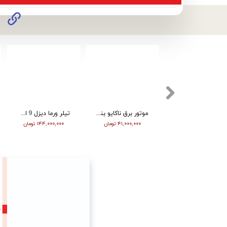
الکتروپمپ (پمپ اب ) ورما 1 اسب شفت استنلس استیل QB80
موتور برق ناکایو بنزین هندلی2/8 کیلووات NK4500
تیلر ورما دیزل 9 اسب استارت تک چراغ VTM -1350E
۱۰,۱۵۷,۸۸۶ تومان
۴۱,۰۰۰,۰۰۰ تومان
۱۴۴,۰۰۰,۰۰۰ تومان