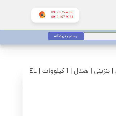
0912-935-4866
​​​​​​​0912-497-9284
جستجو فروشگاه
موتور برق الیماکس | بنزینی | هندل | 1 کیلووات | EL