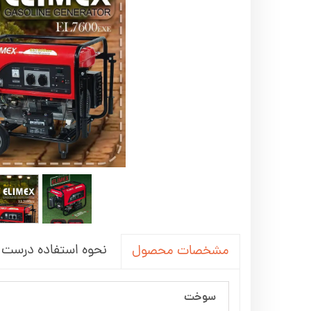
اره زنجیری / علفتراش
کاروا
شناور چاه عمیق
موتور 
سمپاش
موتور 
بخارشو
سمپا
سایر پمپ
علتفر
اینورتر جوش
اینورتر
کارواش
موتور تک
بلوير
نحوه استفاده درست ا
مشخصات محصول
سوخت