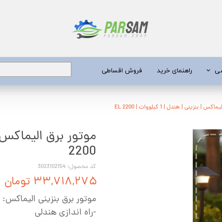
شی
راهنمای خرید
فروش اقساطی
برق
 | بنزینی | هندل | 1 کیلووات | EL 2200
 عمیق
2200
یری
کد محصول: 3023102154
جن کش
۳۳,۷۱۸,۲۷۵ تومان
انگی
موتور برق بنزینی الیماکس:
طعات
-راه اندازی هندلی