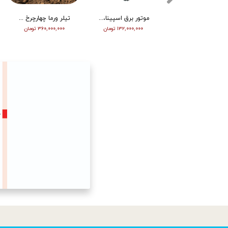
تیلر ورما دیزل 15/5 اسب هندلی مدل RT155DI
موتور برق اسپینا، تکفاز 8 کیلو وات، ATS دار مدل SP18000E
تیلر ورما چهارچرخ (مینی تراکتور) ، دیزل ، چرخ بزرگ ، دوچراغ، استارت vm001
۳۴۵,۰۰۰,۰۰۰ تومان
۱۳۲,۰۰۰,۰۰۰ تومان
۳۶۰,۰۰۰,۰۰۰ تومان