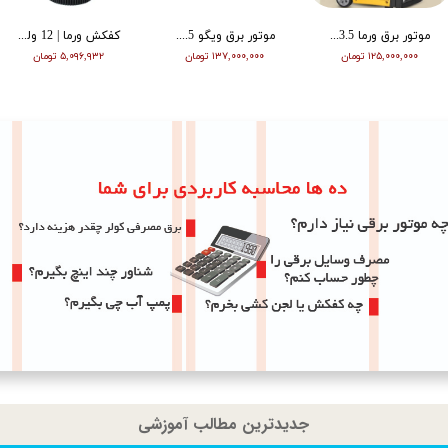
موتور برق ورما 3.5 کیلووات سایلنت اینورتر ریموت دار VM6500i
موتور برق ویگو 8.5 کیلووات بنزینی سه فاز WG11500T
کفکش ورما | 12 ولت | 20 متری | 1 اینچ | مشکی | VMDC-12V 1
۱۲۵,۰۰۰,۰۰۰ تومان
۱۳۷,۰۰۰,۰۰۰ تومان
۵,۰۹۶,۹۳۲ تومان
جدیدترین مطالب آموزشی