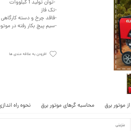
-توان تولید 1 کیلووات
ش
-تک فاز
تک
-فاقد چرخ و دسته کارگاهی
پمپ
-سیم پیچ بکار رفته در موت
ش
اش
افزودن به علاقه مندی ها
 جوش
ز موتور برق
محاسبه گرهای موتور برق
نحوه راه اندازی
بنزینی