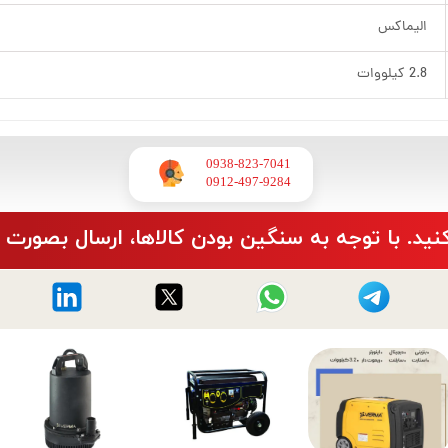
الیماکس
2.8 کیلووات
0938-823-7041
​​​​​​​0912-497-9284
نید. با توجه به سنگین بودن کالاها، ارسال بصورت 