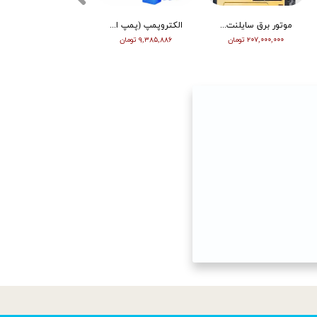
موتور برق سایلنت ورما گازوییلی 7 کیلووات VM9700T
الکتروپمپ (پمپ اب ) ویگو بشقابی 0/5 اسب پروانه پلاستیک CPM130
تیلر ورما | بنزین | 7 اسب | هندل | گیربکسی | مشکی | (M)
۲۰۷,۰۰۰,۰۰۰ تومان
۹,۳۸۵,۸۸۶ تومان
۶۳,۰۰۰,۰۰۰ تومان