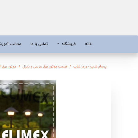
خانه
فروشگاه
تماس با ما
مطالب آموز
موتور برق
موتور 
پرسام شاپ - ورما شاپ
قیمت موتور برق بنزینی و دیزل
موتور برق الیماکس
آبسردکن و دستگاه تصفیه آب
تیلر
تیلر
شناور چاه
ابزار و قطعات
اره زنج
پمپ آب
کفکش و ل
کفکش / لجن کش
پمپ آب خ
موتور پمپ
ابزار و ق