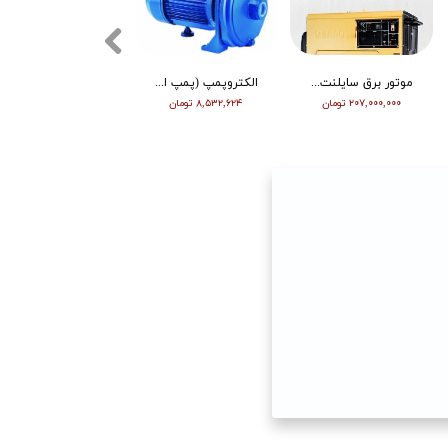
موتور برق سایلنت ورما گازوییلی 7 کیلووات VM9700T
الکتروپمپ (پمپ اب ) ویگو بشقابی 0/5 اسب پروانه پلاستیک CPM130
تیلر ورما | بنزین | 7 اسب | هندل | گیربکسی | مشکی | (M)
۲۰۷,۰۰۰,۰۰۰ تومان
۸,۵۳۲,۶۲۴ تومان
۶۳,۰۰۰,۰۰۰ تومان