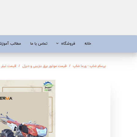
خانه
فروشگاه
تماس با ما
مطالب آموز
موتور برق
موتور 
پرسام شاپ - ورما شاپ
قیمت موتور برق بنزینی و دیزل
قیمت تیلر ک
آبسردکن و دستگاه تصفیه آب
تیلر
تیلر
شناور چاه
ابزار و قطعات
اره زنج
پمپ آب
کفکش و ل
کفکش / لجن کش
پمپ آب خ
موتور پمپ
ابزار و ق