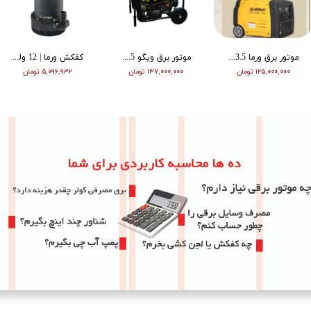
موتور برق ورما 3.5 کیلووات سایلنت اینورتر ریموت دار VM6500i
موتور برق ویگو 8.5 کیلووات بنزینی سه فاز WG11500T
کفکش ورما | 12 ولت | 20 متری | 1 اینچ | مشکی | VMDC-12V 1
۱۲۵,۰۰۰,۰۰۰ تومان
۱۳۷,۰۰۰,۰۰۰ تومان
۵,۰۹۶,۹۳۲ تومان