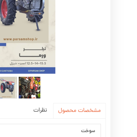
اره زنجیری / علفتراش
کاروا
شناور چاه عمیق
موتور 
سمپاش
موتور 
بخارشو
سمپا
سایر پمپ
علتفر
اینورتر جوش
اینورتر
کارواش
موتور تک
بلوير
نظرات
مشخصات محصول
سوخت