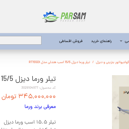
شی
راهنمای خرید
فروش اقساطی
برق
ولتیواتور بنزینی و دیزل
تیلر ورما دیزل 15/5 اسب هندلی مدل RT155DI
تیلر ورما دیزل 15/5 اسب هندلی مدل RT155DI
 عمیق
یری
کد محصول: 3029104977
۳۴۵,۰۰۰,۰۰۰ تومان
جن کش
معرفی برند ورما
انگی
طعات
تیلر ۱۵.۵ اسب ورما دیزل