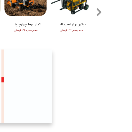
تیلر ورما دیزل 15/5 اسب هندلی مدل RT155DI
موتور برق اسپینا، تکفاز 8 کیلو وات، ATS دار مدل SP18000E
تیلر ورما چهارچرخ (مینی تراکتور) ، دیزل ، چرخ بزرگ ، دوچراغ، استارت vm001
۳۴۵,۰۰۰,۰۰۰ تومان
۱۳۲,۰۰۰,۰۰۰ تومان
۳۶۰,۰۰۰,۰۰۰ تومان