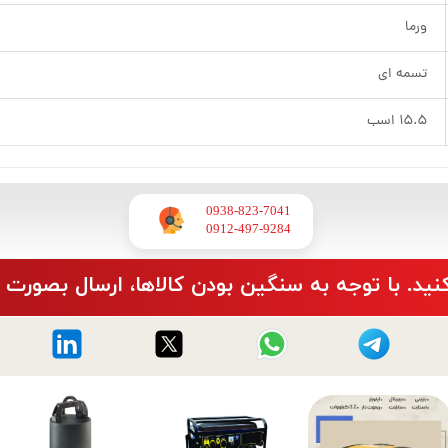
ورما
تسمه ای
۱۵.۵ اسب
0938-823-7041
​​​​​​​0912-497-9284
نید. با توجه به سنگین بودن کالاها، ارسال بصورت 