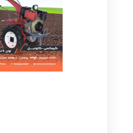
اره زنجیری / علفتراش
کاروا
شناور چاه عمیق
موتور 
سمپاش
موتور 
بخارشو
سمپا
سایر پمپ
علتفر
اینورتر جوش
اینورتر
کارواش
موتور تک
بلوير