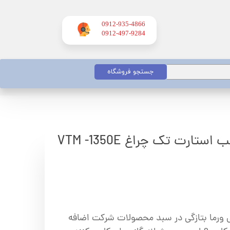
0912-935-4866
​​​​​​​0912-497-9284
جستجو فروشگاه
 ورما بتازگی در سبد محصولات شرکت اضافه