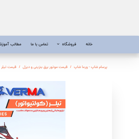
خانه
فروشگاه
تماس با ما
مطالب آموز
موتور برق
موتور 
پرسام شاپ - ورما شاپ
قیمت موتور برق بنزینی و دیزل
قیمت تیلر ک
آبسردکن و دستگاه تصفیه آب
تیلر
تیلر
شناور چاه
ابزار و قطعات
اره زنج
پمپ آب
کفکش و ل
کفکش / لجن کش
پمپ آب خ
موتور پمپ
ابزار و ق