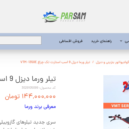
شی
راهنمای خرید
فروش اقساطی
برق
ولتیواتور بنزینی و دیزل
تیلر ورما دیزل 9 اسب استارت تک چراغ VTM -1350E
تیلر ورما دیزل 9 اسب استارت تک چراغ VTM -1350E
 عمیق
یری
کد محصول: 3029105099
۱۴۴,۰۰۰,۰۰۰ تومان
جن کش
معرفی برند ورما
انگی
طعات
سری جدید تیلرهای گازوییلی