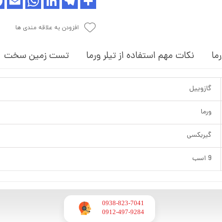
افزودن به علاقه مندی ها
رما
نکات مهم استفاده از تیلر ورما
تست زمین سخت
گازوییل
ورما
گیربکسی
9 اسب
0938-823-7041
​​​​​​​0912-497-9284