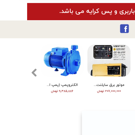
باربری و پس کرایه می باشد.
موتور برق سایلنت ورما گازوییلی 7 کیلووات VM9700T
الکتروپمپ (پمپ اب ) ویگو بشقابی 0/5 اسب پروانه پلاستیک CPM130
تیلر ورما | بنزین | 7 اسب | هندل | گیربکسی | مشکی | (M)
۲۰۷,۰۰۰,۰۰۰ تومان
۹,۳۸۵,۸۸۶ تومان
۶۳,۰۰۰,۰۰۰ تومان