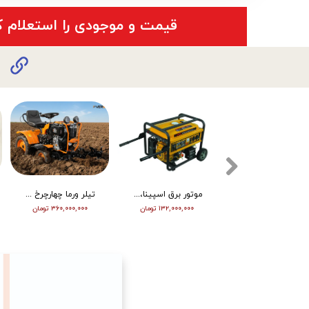
​قیمت و موجودی را استعلام ک
تیلر ورما دیزل 15/5 اسب هندلی مدل RT155DI
موتور برق اسپینا، تکفاز 8 کیلو وات، ATS دار مدل SP18000E
تیلر ورما چهارچرخ (مینی تراکتور) ، دیزل ، چرخ بزرگ ، دوچراغ، استارت vm001
۳۴۵,۰۰۰,۰۰۰ تومان
۱۳۲,۰۰۰,۰۰۰ تومان
۳۶۰,۰۰۰,۰۰۰ تومان