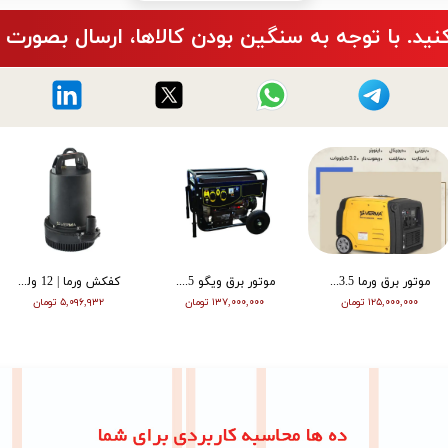
نید. با توجه به سنگین بودن کالاها، ارسال بصورت 
موتور برق ورما 3.5 کیلووات سایلنت اینورتر ریموت دار VM6500i
موتور برق ویگو 8.5 کیلووات بنزینی سه فاز WG11500T
کفکش ورما | 12 ولت | 20 متری | 1 اینچ | مشکی | VMDC-12V 1
۱۲۵,۰۰۰,۰۰۰ تومان
۱۳۷,۰۰۰,۰۰۰ تومان
۵,۰۹۶,۹۳۲ تومان