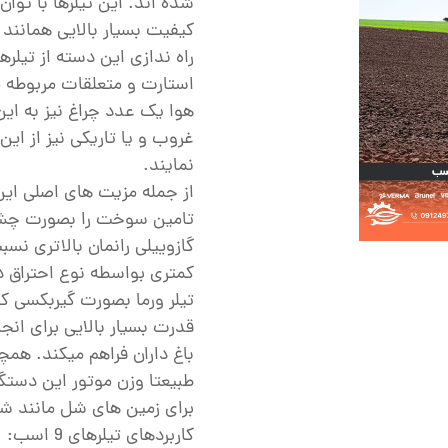
ش
کیفیت بسیار بالایی همانند ت
تک
راه ندازی این دسته از تیلر
استارت و متعلقات مربوطه م
پمپ
هوا یک عدد چراغ نیز به این
ش
غروب و یا تاریکی نیز از این
اش
نمایند.
از جمله مزیت های اصلی این
 جوش
تامین سوخت را بصورت چش
گازوییلی رانمان بالاتری نس
کمتری بواسطه نوع احتراق د
قدرت بسیار بالایی برای انج
باغ داران فراهم میکند. همچ
برای زمین های شل مانند ش
کاربردهای تیلرهای 9 اسب: