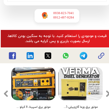
0938-823-7041
​​​​​​​0912-497-9284
​قیمت و موجودی را استعلام کنید. با توجه به سنگین بودن کالاها،
ارسال بصورت باربری و پس کرایه می باشد.
موتور برق ورما 4.5 کیلووات سایلنت اینورتر ریموت دار VM8500i
شناور ورما 30 متری 1 اینچ 12 ولت خورشیدی JZDC3S-12V-30-S