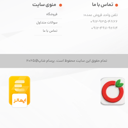
تماس با ما
منوی سایت
فروشگاه
تلفن واحد فروش عمده:
0912-935-4866
سوالات متداول
​​​​​​​0912-497-9284
تماس با ما
تمام حقوق این سایت محفوظ است. پرسام شاپ@2025