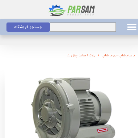
جستجو فروشگاه
پرسام شاپ - ورما شاپ
بلوئر / ساید چنل
بلوئر ورما تکفاز 1 اسب دهش 22kpa مکش 18kpa مدلVM750