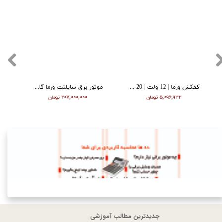
کفکش ورما | 12 ولت | 20 متری | 1 اینچ | مشکی | VMDC-12V 1
موتور برق سایلنت ورما گازوییلی 7 کیلووات VM9700T
۵,۰۹۶,۹۳۲ تومان
۲۰۷,۰۰۰,۰۰۰ تومان
جدیدترین مطالب آموزشی