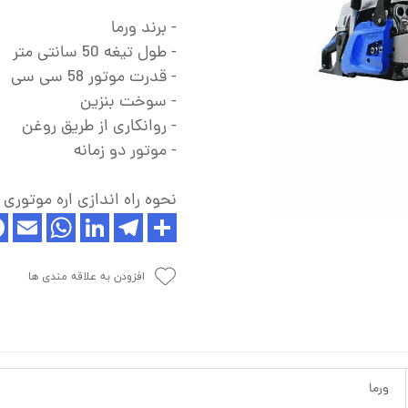
ش
- برند ورما
تک
- طول تیغه 50 سانتی متر
- قدرت موتور 58 سی سی
پمپ
- سوخت بنزین
ش
- روانکاری از طریق روغن
اش
- موتور دو زمانه
 جوش
نحوه راه اندازی اره موتوری 
افزودن به علاقه مندی ها
ورما