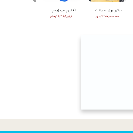
موتور برق سایلنت ورما گازوییلی 7 کیلووات VM9700T
الکتروپمپ (پمپ اب ) ویگو بشقابی 0/5 اسب پروانه پلاستیک CPM130
تیلر ورما | بنزین | 7 اسب | هندل | گیربکسی | مشکی | (M)
۲۰۷,۰۰۰,۰۰۰ تومان
۹,۳۸۵,۸۸۶ تومان
۶۳,۰۰۰,۰۰۰ تومان