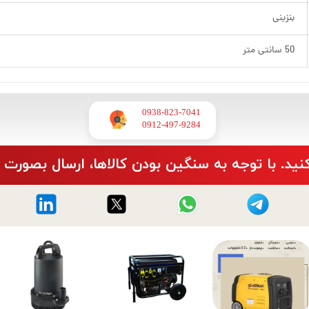
بنزینی
50 سانتی متر
0938-823-7041
​​​​​​​0912-497-9284
نید. با توجه به سنگین بودن کالاها، ارسال بصورت 