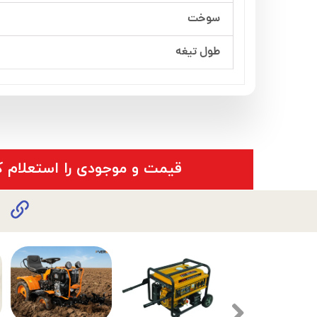
سوخت
طول تیغه
​قیمت و موجودی را استعلام ک