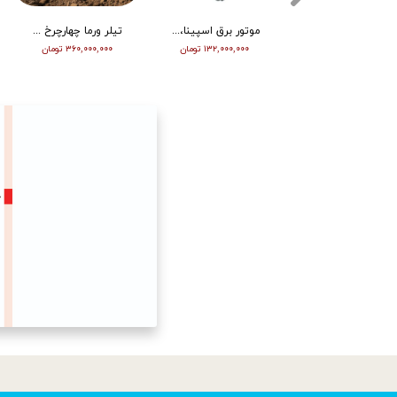
تیلر ورما دیزل 15/5 اسب هندلی مدل RT155DI
موتور برق اسپینا، تکفاز 8 کیلو وات، ATS دار مدل SP18000E
تیلر ورما چهارچرخ (مینی تراکتور) ، دیزل ، چرخ بزرگ ، دوچراغ، استارت vm001
۳۴۵,۰۰۰,۰۰۰ تومان
۱۳۲,۰۰۰,۰۰۰ تومان
۳۶۰,۰۰۰,۰۰۰ تومان