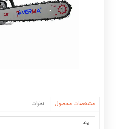
اره زنجیری / علفتراش
کاروا
شناور چاه عمیق
موتور 
سمپاش
موتور 
بخارشو
سمپا
سایر پمپ
علتفر
اینورتر جوش
اینورتر
کارواش
موتور تک
بلوير
نظرات
مشخصات محصول
برند