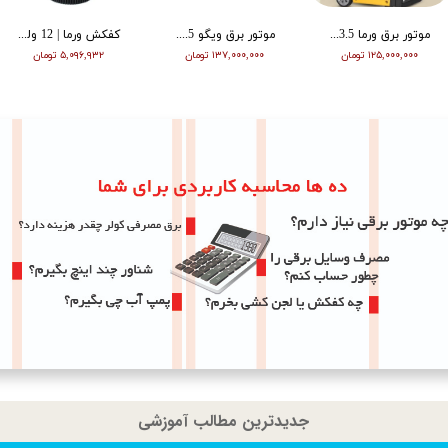
موتور برق ورما 3.5 کیلووات سایلنت اینورتر ریموت دار VM6500i
موتور برق ویگو 8.5 کیلووات بنزینی سه فاز WG11500T
کفکش ورما | 12 ولت | 20 متری | 1 اینچ | مشکی | VMDC-12V 1
۱۲۵,۰۰۰,۰۰۰ تومان
۱۳۷,۰۰۰,۰۰۰ تومان
۵,۰۹۶,۹۳۲ تومان
جدیدترین مطالب آموزشی