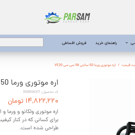
شی
راهنمای خرید
فروش اقساطی
برق
یست قیمت
اره موتوری ورما 50 سانتی 58 سی سی VE20
اره موتوری ورما 50 سانتی 58 سی سی VE20
 عمیق
یری
کد محصول: 3028104217
۱۴,۸۲۲,۲۲۰ تومان
جن کش
اره موتوری ولکانو و ورما و
انگی
برای کسانی که در کنار کیفی
طعات
طراحی شده است.