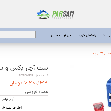
شی
راهنمای خرید
فروش اقساطی
برق
 پارچه
ست آچار بکس و سری پی
 عمیق
یری
کد محصول: 5015000165
۷,۶۰۱,۱۳۸ تومان
جن کش
عمده فروشی
انگی
آچار فیلتر ب
طعات
آچار فرانسه 10 اینچ صنعتی