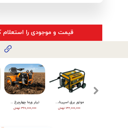
​قیمت و موجودی را استعلام ک
تیلر ورما دیزل 15/5 اسب هندلی مدل RT155DI
موتور برق اسپینا، تکفاز 8 کیلو وات، ATS دار مدل SP18000E
تیلر ورما چهارچرخ (مینی تراکتور) ، دیزل ، چرخ بزرگ ، دوچراغ، استارت vm001
۳۴۵,۰۰۰,۰۰۰ تومان
۱۳۲,۰۰۰,۰۰۰ تومان
۳۶۰,۰۰۰,۰۰۰ تومان