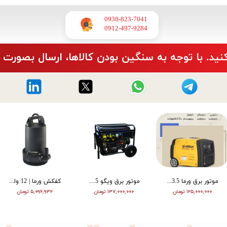
0938-823-7041
​​​​​​​0912-497-9284
نید. با توجه به سنگین بودن کالاها، ارسال بصورت 
موتور برق ورما 3.5 کیلووات سایلنت اینورتر ریموت دار VM6500i
موتور برق ویگو 8.5 کیلووات بنزینی سه فاز WG11500T
کفکش ورما | 12 ولت | 20 متری | 1 اینچ | مشکی | VMDC-12V 1
۱۲۵,۰۰۰,۰۰۰ تومان
۱۳۷,۰۰۰,۰۰۰ تومان
۵,۰۹۶,۹۳۲ تومان