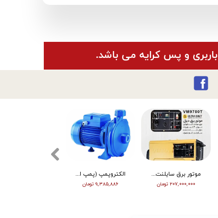
باربری و پس کرایه می باشد.
موتور برق سایلنت ورما گازوییلی 7 کیلووات VM9700T
الکتروپمپ (پمپ اب ) ویگو بشقابی 0/5 اسب پروانه پلاستیک CPM130
تیلر ورما | بنزین | 7 اسب | هندل | گیربکسی | مشکی | (M)
۲۰۷,۰۰۰,۰۰۰ تومان
۹,۳۸۵,۸۸۶ تومان
۶۳,۰۰۰,۰۰۰ تومان