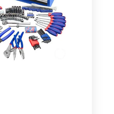
اره زنجیری / علفتراش
کاروا
شناور چاه عمیق
موتور 
سمپاش
موتور 
بخارشو
سمپا
سایر پمپ
علتفر
اینورتر جوش
اینورتر
کارواش
موتور تک
بلوير