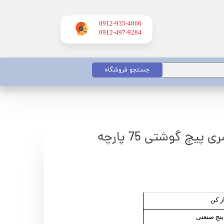
0912-935-4866
​​​​​​​0912-497-9284
جستجو فروشگاه
چ گوشتی 75 پارچه
از کن