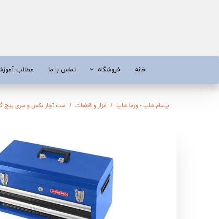
خانه
فروشگاه
تماس با ما
مطالب آموز
موتور برق
موتور 
پرسام شاپ - ورما شاپ
ابزار و قطعات
ست آچار بکس و سری پیچ گوشتی 75
آبسردکن و دستگاه تصفیه آب
تیلر
تیلر
شناور چاه
ابزار و قطعات
اره زنج
پمپ آب
کفکش و ل
کفکش / لجن کش
پمپ آب خ
موتور پمپ
ابزار و ق