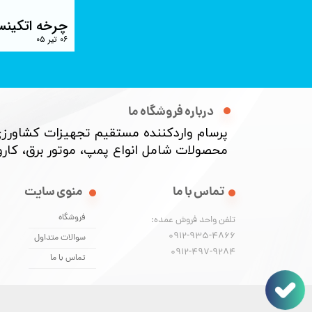
چرخه اتکینس
۰۶ تیر ۰۵
درباره فروشگاه ما
پرسام واردکننده مستقیم تجهیزات کشاورزی
محصولات شامل انواع پمپ، موتور برق، کارواش
منوی سایت
تماس با ما
فروشگاه
تلفن واحد فروش عمده:
0912-935-4866
سوالات متداول
​​​​​​​0912-497-9284
تماس با ما