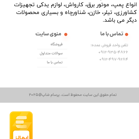
انواع پمپ، موتور برق، کارواش، لوازم یدکی تجهیزات
کشاورزی، تیلر، خازن، شناورچاه و بسیاری محصولات
دیگر می باشد. ​​​​​​​
تماس با ما
منوی سایت
فروشگاه
تلفن واحد فروش عمده:
0912-935-4866
سوالات متداول
​​​​​​​0912-497-9284
تماس با ما
تمام حقوق این سایت محفوظ است. پرسام شاپ@2025