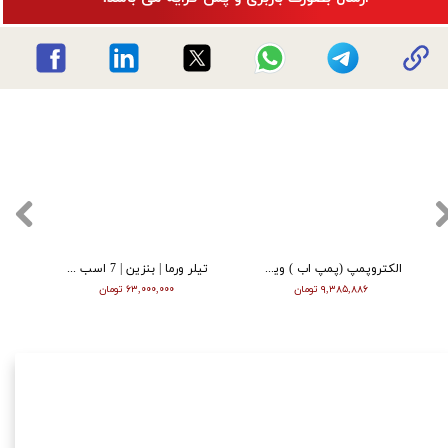
الکتروپمپ (پمپ اب ) ویگو بشقابی 0/5 اسب پروانه پلاستیک CPM130
تیلر ورما | بنزین | 7 اسب | هندل | گیربکسی | مشکی | (M)
۹,۳۸۵,۸۸۶ تومان
۶۳,۰۰۰,۰۰۰ تومان