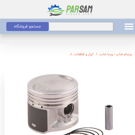
جستجو فروشگاه
پرسام شاپ - ورما شاپ
ابزار و قطعات
رینگ و پیستون هندا - کاما - سمپاش- روبین - اس