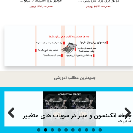
موتور برق ورما گازوییلی 8.5 سایلنت کیلووات VM11000T
موتور برق اسپینا، 8 کیلو وات سه فاز، ATS دار مدل SP18000E/3
۳۲۴,۰۰۰,۰۰۰ تومان
۱۴۳,۰۰۰,۰۰۰ تومان
جدیدترین مطالب آموزشی
چرخه اتکینسون و میلر در سوپاپ های متغییر
۰۶ تیر ۰۵