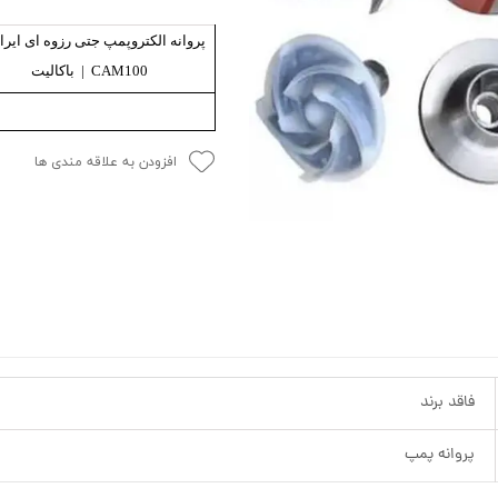
ش
پروانه الکتروپمپ جتی رزوه ای ایرا
تک
CAM100 | باکالیت
پمپ
ش
افزودن به علاقه مندی ها
اش
 جوش
فاقد برند
پروانه پمپ