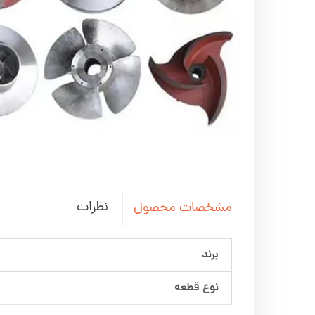
اره زنجیری / علفتراش
کاروا
شناور چاه عمیق
موتور 
سمپاش
موتور 
بخارشو
سمپا
سایر پمپ
علتفر
اینورتر جوش
اینورتر
کارواش
موتور تک
نظرات
مشخصات محصول
بلوير
برند
نوع قطعه