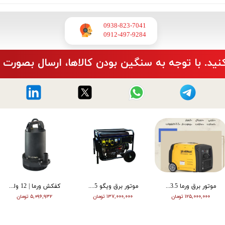
0938-823-7041
​​​​​​​0912-497-9284
نید. با توجه به سنگین بودن کالاها، ارسال بصورت 
موتور برق ورما 3.5 کیلووات سایلنت اینورتر ریموت دار VM6500i
موتور برق ویگو 8.5 کیلووات بنزینی سه فاز WG11500T
کفکش ورما | 12 ولت | 20 متری | 1 اینچ | مشکی | VMDC-12V 1
۱۲۵,۰۰۰,۰۰۰ تومان
۱۳۷,۰۰۰,۰۰۰ تومان
۵,۰۹۶,۹۳۲ تومان