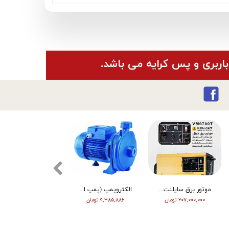
باربری و پس کرایه می باشد.
موتور برق سایلنت ورما گازوییلی 7 کیلووات VM9700T
الکتروپمپ (پمپ اب ) ویگو بشقابی 0/5 اسب پروانه پلاستیک CPM130
تیلر ورما | بنزین | 7 اسب | هندل | گیربکسی | مشکی | (M)
۲۰۷,۰۰۰,۰۰۰ تومان
۹,۳۸۵,۸۸۶ تومان
۶۳,۰۰۰,۰۰۰ تومان