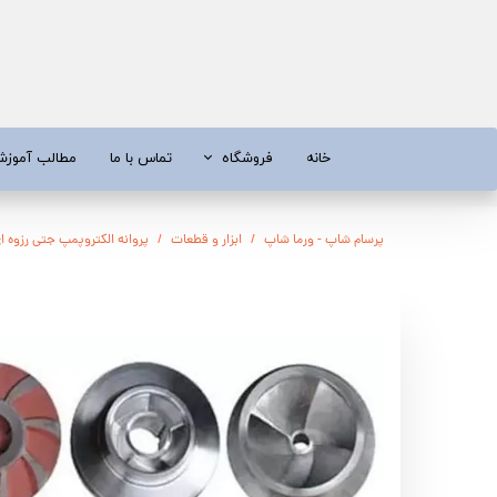
خانه
فروشگاه
تماس با ما
مطالب آموز
موتور برق
موتور 
پرسام شاپ - ورما شاپ
ابزار و قطعات
پروانه الکتروپمپ جتی رزوه ای ایرانی | 100
آبسردکن و دستگاه تصفیه آب
تیلر
تیلر
شناور چاه
ابزار و قطعات
اره زنج
پمپ آب
کفکش و ل
کفکش / لجن کش
پمپ آب خ
موتور پمپ
ابزار و ق