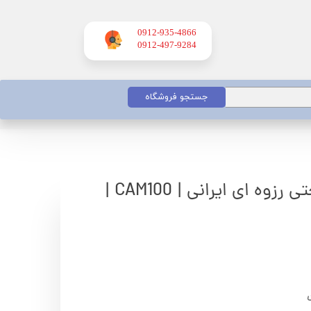
0912-935-4866
​​​​​​​0912-497-9284
جستجو فروشگاه
پروانه الکتروپمپ جتی رزوه ای ایرانی | CAM100 |