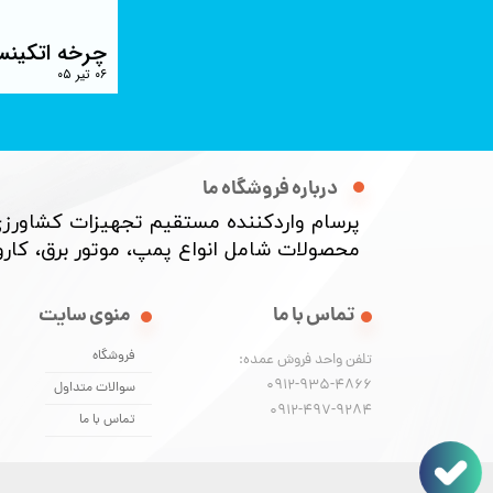
چرخه اتکینس
۰۶ تیر ۰۵
درباره فروشگاه ما
پرسام واردکننده مستقیم تجهیزات کشاورزی
محصولات شامل انواع پمپ، موتور برق، کارواش
منوی سایت
تماس با ما
فروشگاه
تلفن واحد فروش عمده:
0912-935-4866
سوالات متداول
​​​​​​​0912-497-9284
تماس با ما