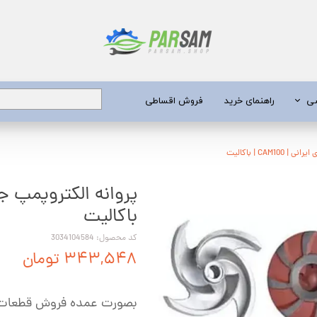
شی
راهنمای خرید
فروش اقساطی
برق
CAM | باکالیت
 عمیق
باکالیت
یری
کد محصول: 3034104584
جن کش
۳۴۳,۵۴۸ تومان
انگی
طعات
بصورت عمده فروش قطعات