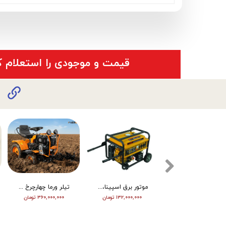
​قیمت و موجودی را استعلام ک
تیلر ورما دیزل 15/5 اسب هندلی مدل RT155DI
موتور برق اسپینا، تکفاز 8 کیلو وات، ATS دار مدل SP18000E
تیلر ورما چهارچرخ (مینی تراکتور) ، دیزل ، چرخ بزرگ ، دوچراغ، استارت vm001
۳۴۵,۰۰۰,۰۰۰ تومان
۱۳۲,۰۰۰,۰۰۰ تومان
۳۶۰,۰۰۰,۰۰۰ تومان