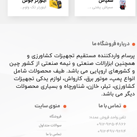
سمپاش
اینورتر جوش
سمپاش پشتی ، زمبه ای ، فرغونی ، دستی ، موتوری
اینورتر تک ولوم و دو ولوم امپر بالا
درباره فروشگاه ما
پرسام واردکننده مستقیم تجهیزات کشاورزی و
همچنین ابزارالات صنعتی و نیمه صنعتی از کشور چین
و کشورهای اروپایی می باشد. طیف محصولات شامل
انواع پمپ، موتور برق، کارواش، لوازم یدکی تجهیزات
کشاورزی، تیلر، خازن، شناورچاه و بسیاری محصولات
دیگر می باشد. ​​​​​​​
تماس با ما
منوی سایت
فروشگاه
تلفن واحد فروش عمده:
0912-935-4866
سوالات متداول
​​​​​​​0912-497-9284
تماس با ما