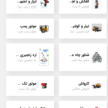
کفکش و لجن کش
ابزار و تجهیزات
کفکش 12 ولت ، 220 ولت ، یک اینچ به بالا لجن کش کاتردار، لجن کش چدنی
انواع دریل ، پیکور، ابزارالات، سیل مکانیکی، قطعات پمپ
تیلر و کولتیواتور
موتور پمپ
تیلر بنزینی ، تیلر دیزل، تیلر چهار چرخ، تیلر مزرعه و کشاورزی
موتور پمپ بنزینی، دیزلی، نفتی ، یک اینچ به بالا
شناور چاه عمیق
اره زنجیری / علفتراش
شناور چاه استیل ، تک فاز و سه فاز، یک اینچ به بالا
اره زنجیری بنزینی ، علفتراش دو زمانه و چهار زمانه ، دوشی و پشتی
کارواش
موتور تک سیلندر
کارواش خانگی و صنعتی و نیمه صنعتی
موتور تک بنزینی ، دیزلی، کارتینگی ، تیلری