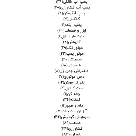
پمپ آب خانگی
(۳۹)
پمپ آب کشاورزی
(۲۰)
پمپ آبگرمکن
(۲)
کفکش
(۷)
پمپ آبنما
(۱)
ابزار و قطعات
(۶۴)
لیترشمار و نازل
(۱)
کارواش
(۸)
موتور تک
(۲۹)
موتور پمپ
(۲۲)
سمپاش
(۲۰)
علتفراش
(۱۸)
علفتراش چمن زن
(۸)
داس موتوری
(۷)
اینورتر جوش
(۱۲)
ست کنترل
(۴)
چاله کن
(۱)
گلخانه
(۳۶)
دام و طیور
(۱۱)
آبزیان و شیلات
(۷)
سرمایش گرمایش
(۳۲)
صنعت
(۸۹)
کشاورزی
(۱۱۴)
باغداری
(۸۳)