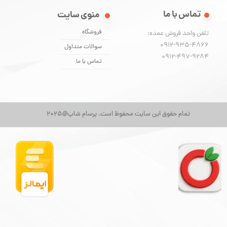
تماس با ما
منوی سایت
فروشگاه
تلفن واحد فروش عمده:
0912-935-4866
سوالات متداول
​​​​​​​0912-497-9284
تماس با ما
تمام حقوق این سایت محفوظ است. پرسام شاپ@2025