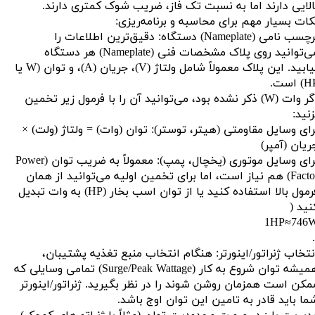
الایی دارند اما به نسبت تک فاز، ضریب شوک کمتری دارند.
کات بسیار مهم برای محاسبه و برنامه‌ریزی:
برچسب نامی (Nameplate) دستگاه: دقیق‌ترین اطلاعات را
می‌توانید روی پلاک مشخصات فنی (Nameplate) هر دستگاه
بیابید. این پلاک معمولاً شامل ولتاژ (V)، جریان (A)، و توان (W یا
) است.
اگر وات (W) ذکر نشده بود، می‌توانید آن را با فرمول زیر تخمین
زنید:
رای وسایل مقاومتی (هیتر، توستر): توان (وات) = ولتاژ (ولت) ×
ریان (آمپر)
برای وسایل موتوری (یخچال، پمپ): معمولاً به ضریب توان (Power
Factor) هم نیاز است، اما برای تخمین اولیه می‌توانید از همان
فرمول بالا استفاده کنید یا از توان اسب بخار (HP) به وات تبدیل
نید (
1HP≈746
نتخاب ژنراتور/اینورتر: هنگام انتخاب منبع تغذیه پشتیبان،
همیشه توان شروع به کار (Surge/Peak Wattage) تمامی وسایلی که
مکن است همزمان روشن شوند را در نظر بگیرید. ژنراتور/اینورتر
ما باید قادر به تامین این توان اوج باشد.