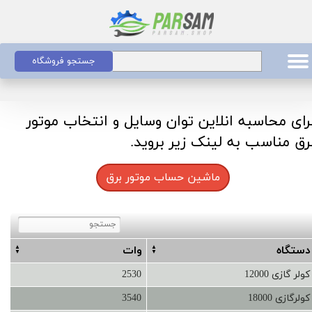
جستجو فروشگاه
رای محاسبه انلاین توان وسایل و انتخاب موتور
رق مناسب به لینک زیر بروید.
ماشین حساب موتور برق
دستگاه
وات
کولر گازی 12000
2530
کولرگازی 18000
3540