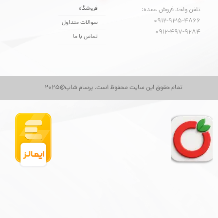
فروشگاه
تلفن واحد فروش عمده:
0912-935-4866
سوالات متداول
​​​​​​​0912-497-9284
تماس با ما
تمام حقوق این سایت محفوظ است. پرسام شاپ@2025