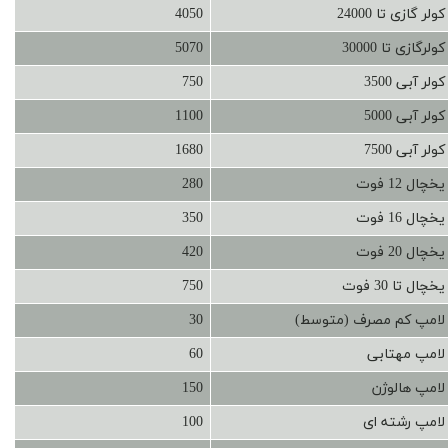
کولر گازی تا 24000
4050
کولرگازی تا 30000
5070
کولر آبی 3500
750
کولر آبی 5000
1100
کولر آبی 7500
1680
یخچال 12 فوت
280
یخچال 16 فوت
350
یخچال 20 فوت
420
یخچال تا 30 فوت
750
لامپ کم مصرف (متوسط)
30
لامپ مهتابی
60
لامپ هالوژن
150
لامپ رشته ای
100