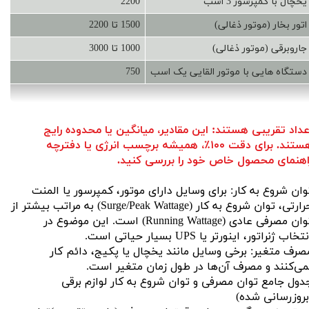
یخچال با کمپرسور 3 اسب
2200
اتور بخار (موتور ذغالی)
1500 تا 2200
جاروبرقی (موتور ذغالی)
1000 تا 3000
دستگاه هایی با موتور القایی یک اسب
750
عداد تقریبی هستند: این مقادیر، میانگین یا محدوده رایج
هستند. برای دقت ۱۰۰٪، همیشه برچسب انرژی یا دفترچه
اهنمای محصول خاص خود را بررسی کنید.
وان شروع به کار: برای وسایل دارای موتور، کمپرسور یا المنت
حرارتی، توان شروع به کار (Surge/Peak Wattage) به مراتب بیشتر از
توان مصرفی عادی (Running Wattage) است. این موضوع در
تخاب ژنراتور، اینورتر یا UPS بسیار حیاتی است.
صرف متغیر: برخی وسایل مانند یخچال یا پکیج، دائم کار
می‌کنند و مصرف آن‌ها در طول زمان متغیر است.
دول جامع توان مصرفی و توان شروع به کار لوازم برقی
بروزرسانی شده)