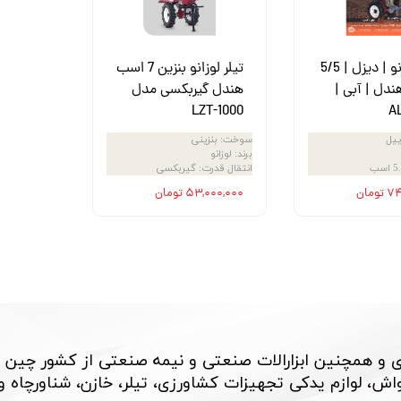
ش
تک
تیلر لوزانو | دیزل | 5/5
تیلر لوزانو بنزین 7 اسب
پمپ
دل | آبی |
هندل گیربکسی مدل
LZT-1000
A
ش
ییل
سوخت
:
بنزینی
اش
برند
:
لوزانو
 اسب
انتقال قدرت
:
گیربکسی
 جوش
ومان
۵۳,۰۰۰,۰۰۰ تومان
 و همچنین ابزارالات صنعتی و نیمه صنعتی از کشور چین 
، لوازم یدکی تجهیزات کشاورزی، تیلر، خازن، شناورچاه و بسی