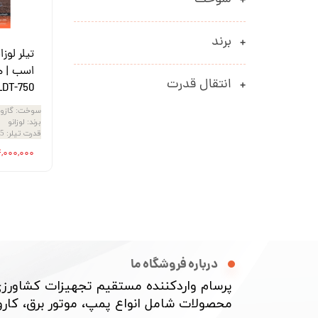
اره زنجیری / علفتراش
کاروا
شناور چاه عمیق
موتور 
برند
سمپاش
موتور 
اسب | هن
انتقال قدرت
LDT-750
بخارشو
سمپا
سوخت
:
گازو
سایر پمپ
علتفر
برند
:
لوزانو
قدرت تیلر
:
5.5
اینورتر جوش
اینورتر
۷۴,۰۰۰,۰۰۰ ت
کارواش
موتور تک
بلوير
درباره فروشگاه ما
پرسام واردکننده مستقیم تجهیزات کشاورزی
محصولات شامل انواع پمپ، موتور برق، کارواش