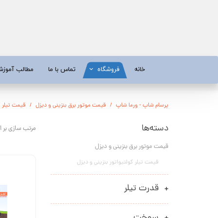
خانه
فروشگاه
تماس با ما
مطالب آموز
موتور برق
موتور 
پرسام شاپ - ورما شاپ
قیمت موتور برق بنزینی و دیزل
قیمت تیلر ک
آبسردکن و دستگاه تصفیه آب
تیلر
دسته‌ها
مرتب سازی بر 
تیلر
شناور چاه
قیمت موتور برق بنزینی و دیزل
ابزار و قطعات
اره زنج
قیمت تیلر کولتیواتور بنزینی و دیزل
پمپ آب
کفکش و ل
کفکش / لجن کش
پمپ آب خ
قدرت تیلر
موتور پمپ
ابزار و ق
سوخت