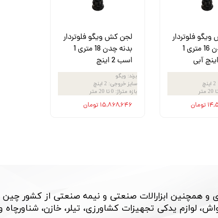
ش
تک
ویگو فلوتردار
لجن کش ویگو فلوتردار
پمپ
بدنه چدن 16 متری 1
بدنه چدن 18 متری 1
اسب 2 اینچ
ش
برند
:
ویگو
اش
2 اینچ
سایز خروجی
:
2 اینچ
بازه متراژ
:
0 تا 20 متر
 جوش
تومان
۱۵,۸۶۸,۶۴۶ تومان
 و همچنین ابزارالات صنعتی و نیمه صنعتی از کشور چین 
، لوازم یدکی تجهیزات کشاورزی، تیلر، خازن، شناورچاه و بسی