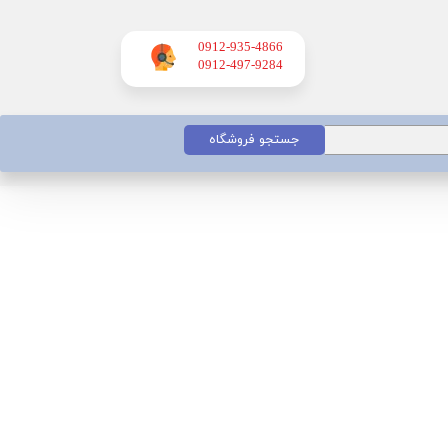
0912-935-4866
​​​​​​​0912-497-9284
جستجو فروشگاه