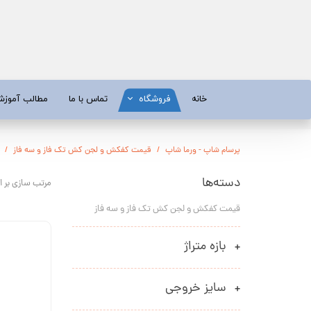
خانه
فروشگاه
تماس با ما
مطالب آموز
موتور برق
موتور 
پرسام شاپ - ورما شاپ
قیمت کفکش و لجن کش تک فاز و سه فاز
آبسردکن و دستگاه تصفیه آب
تیلر
دسته‌ها
مرتب سازی بر 
تیلر
شناور چاه
قیمت کفکش و لجن کش تک فاز و سه فاز
ابزار و قطعات
اره زنج
پمپ آب
کفکش و ل
بازه متراژ
کفکش / لجن کش
پمپ آب خ
سایز خروجی
موتور پمپ
ابزار و ق