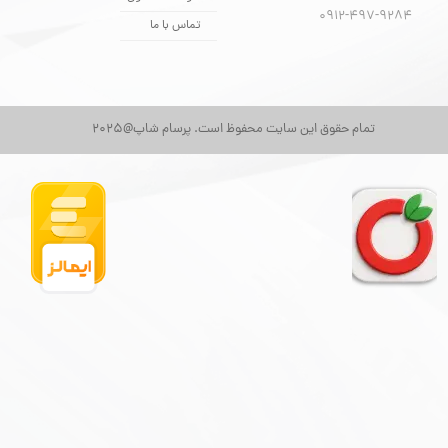
​​​​​​​0912-497-9284
تماس با ما
تمام حقوق این سایت محفوظ است. پرسام شاپ@2025