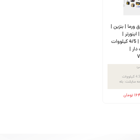
 ورما | بنزین |
اینورتر |
سایلنت | 4/5 کیلووات
دار |
V
نی
4. کیلووات
مه سایلنت
:
بله
ومان