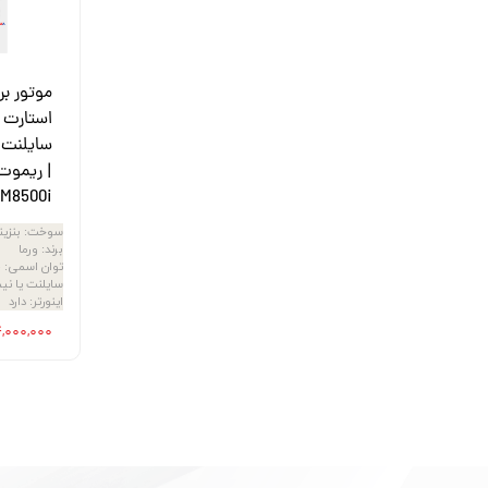
موتور برق
استارت | 
| ریموت 
M8500i
سوخت
:
بنزی
برند
:
ورما
توان اسمی
:
5
سایلنت یا نی
اینورتر
:
دارد
۱۶۴,۰۰۰,۰۰۰ ت