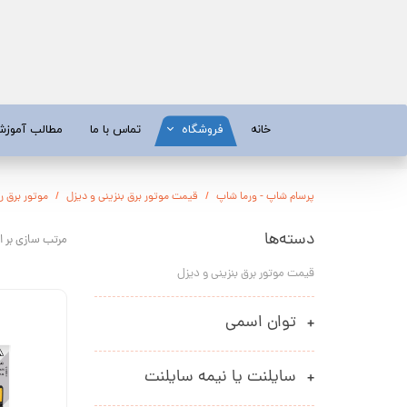
خانه
فروشگاه
تماس با ما
مطالب آموز
موتور برق
موتور 
پرسام شاپ - ورما شاپ
قیمت موتور برق بنزینی و دیزل
موتور برق ر
آبسردکن و دستگاه تصفیه آب
تیلر
دسته‌ها
مرتب سازی بر 
تیلر
شناور چاه
قیمت موتور برق بنزینی و دیزل
ابزار و قطعات
اره زنج
پمپ آب
کفکش و ل
توان اسمی
کفکش / لجن کش
پمپ آب خ
سایلنت یا نیمه سایلنت
موتور پمپ
ابزار و ق