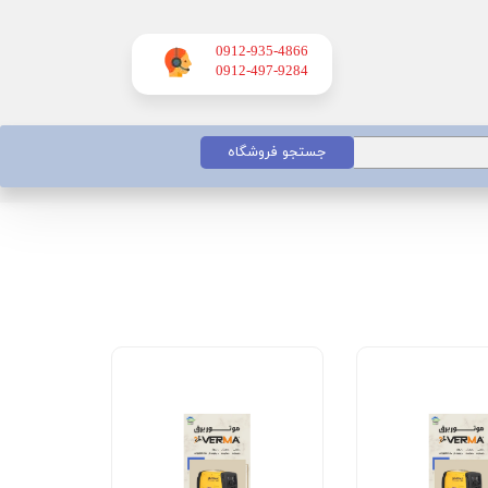
0912-935-4866
​​​​​​​0912-497-9284
جستجو فروشگاه