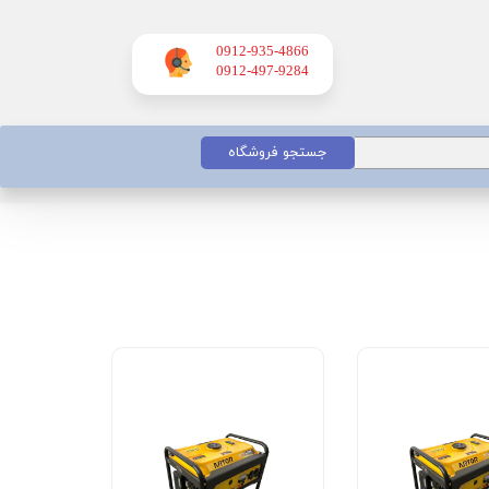
0912-935-4866
​​​​​​​0912-497-9284
جستجو فروشگاه