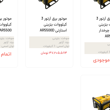
ش
تک
موتور برق آرتور 3
موتور برق آرتور 3
پمپ
بنزینی
کیلووات بنزینی
کیلووات
چرخدار
استارتی AR5500D
AR5500
ش
AR
سوخت
:
بنزینی
سوخت
:
بنزی
اش
برند
:
آرتور
برند
:
آرتور
نی
توان اسمی
:
3 کیلووات
توان اسمی
:
 جوش
کیلووات
۴۷,۲۰۵,۵۸۴ تومان
اتمام
 موجودی