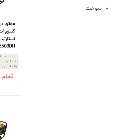
اره زنجیری / علفتراش
کاروا
سوخت
شناور چاه عمیق
موتور 
سمپاش
موتور 
کیلووات 
استارتی 
بخارشو
سمپا
5500DH
سایر پمپ
علتفر
سوخت
:
بنزی
برند
:
آرتور
اینورتر جوش
اینورتر
توان اسمی
:
3 
کارواش
اتمام
موتور تک
بلوير