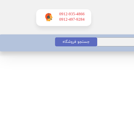
0912-935-4866
​​​​​​​0912-497-9284
جستجو فروشگاه