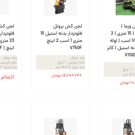
ورما |
لجن کش برونل
لجن کش 
فلوتردار | 15 متری | 2
فلوتردار بدنه استیل 15
فلوتردار
اینچ | 1/5 اسب | لوله
متری 1 اسب 2 اینچ
نه استیل | کاتر
V750F
اینچ | V1100F
برند
:
برونل
برند
:
برونل
سایز خروجی
:
2 اینچ
سایز خروجی
:
بازه متراژ
:
0 تا 20 متر
بازه متراژ
:
21 تا 49 
1.5 اینچ
۱۵,۸۶۸,۶۴۶ تومان
اتمام
ومان