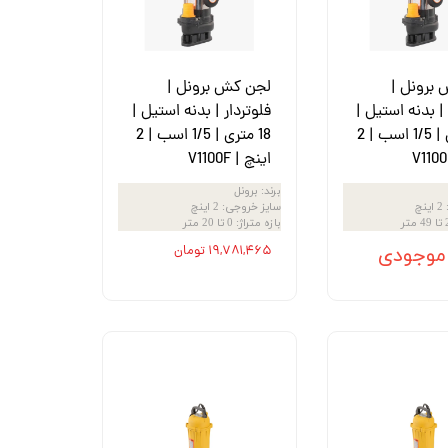
برونل |
لجن کش برونل |
 | بدنه استیل |
فلوتردار | بدنه استیل |
23 متری | 1/5 اسب | 2
18 متری | 1/5 اسب | 2
اینچ | V1100F
برند
:
برونل
2 اینچ
سایز خروجی
:
2 اینچ
متر
بازه متراژ
:
0 تا 20 متر
 موجودی
۱۹,۷۸۱,۴۶۵ تومان