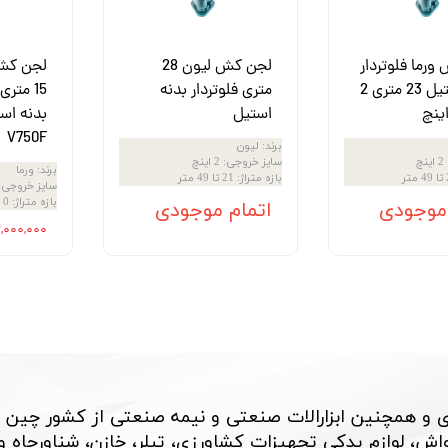
رما فلوتردار
لجن کش لیون 28
لجن کش 
بدنه استیل 23 متری 2
متری فلوتردار بدنه
استیل
بدنه اس
V750F
برند
:
لیون
2 اینچ
سایز خروجی
:
2 اینچ
برند
:
ورما
تر
بازه متراژ
:
21 تا 49 متر
سایز خروجی
:
بازه متراژ
:
0 تا 20 متر
 موجودی
اتمام موجودی
۲۲,۰۰۰,۰۰۰ تو
 و همچنین ابزارالات صنعتی و نیمه صنعتی از کشور چین 
، لوازم یدکی تجهیزات کشاورزی، تیلر، خازن، شناورچاه و بسی