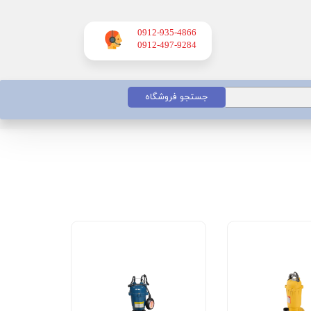
0912-935-4866
​​​​​​​0912-497-9284
جستجو فروشگاه