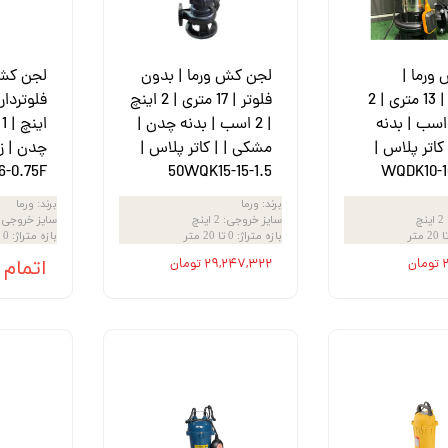
ش
تک
ورما |
لجن کش ورما | بدون
لجن کش 
پمپ
فلوتردار | 13 متری | 2
فلوتر | 17 متری | 2 اینچ
ینچ | 1 اسب | بدنه
| 2 اسب | بدنه چدن |
ا
ش
کاتر پلاس |
مشکی | | کاتر پلاس |
اش
6-0.75F
50WQK15-15-1.5
WQDK10-1
 جوش
برند
:
ورما
برند
:
ورما
2 اینچ
سایز خروجی
:
2 اینچ
سایز خروجی
:
بازه متراژ
:
0 تا 20 متر
بازه متراژ
:
0 تا 20 متر
ن
۲۹,۲۴۷,۳۲۲ تومان
اتمام