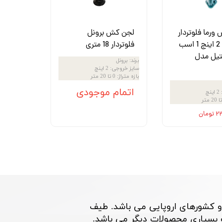
ورما فلوتردار
لجن کش برونل
15 متری 2 اینچ 1 اسب
فلوتردار 18 متری
تیل مدل
برند
:
برونل
سایز خروجی
:
2 اینچ
بازه متراژ
:
0 تا 20 متر
اتمام موجودی
2 اینچ
مان
و کشورهای اروپایی می باشد. طیف
اری محصولات دیگر می باشد. ​​​​​​​