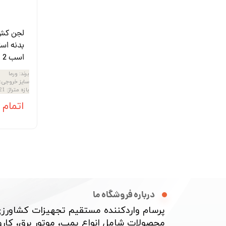
لجن کش و
اسب 2 اینچ
برند
:
ورما
سایز خروجی
:
بازه متراژ
:
21 تا 49 م
اتمام
درباره فروشگاه ما
پرسام واردکننده مستقیم تجهیزات کشاورزی
محصولات شامل انواع پمپ، موتور برق، کارواش