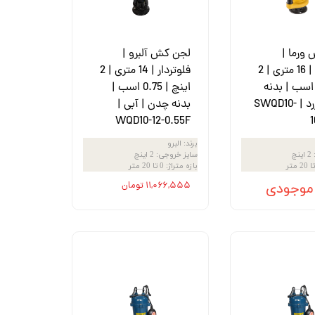
ورما |
لجن کش آلبرو |
فلوتردار | 16 متری | 2
فلوتردار | 14 متری | 2
ینچ | 1 اسب | بدنه
اینچ | 0.75 اسب |
چدن | زرد | SWQD10-
بدنه چدن | آبی |
WQD10-12-0.55F
1
برند
:
البرو
2 اینچ
سایز خروجی
:
2 اینچ
بازه متراژ
:
0 تا 20 متر
 موجودی
۱۱,۰۶۶,۵۵۵ تومان