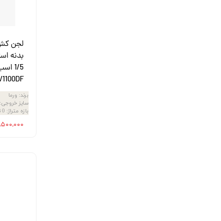
لجن کش و
V1100DF
برند
:
ورما
سایز خروجی
:
بازه متراژ
:
0 تا 20 متر
۲۶,۵۰۰,۰۰۰ ت