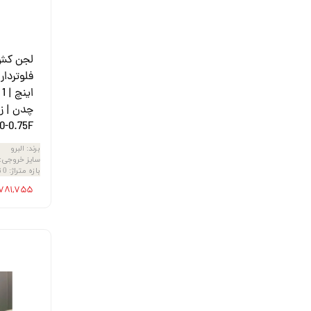
لجن کش 
ا
0-0.75F
برند
:
البرو
سایز خروجی
:
بازه متراژ
:
0 تا 20 متر
۱۴,۷۸۱,۷۵۵ ت