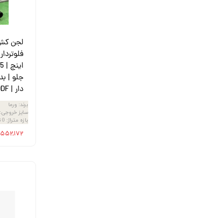
لجن کش 
جلو | بد
دار | V1100DF
برند
:
ورما
سایز خروجی
:
بازه متراژ
:
0 تا 20 متر
۲۰,۵۵۲,۱۷۲ ت