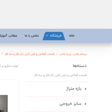
خانه
فروشگاه
تماس با ما
مطالب آموز
موتور برق
موتور 
پرسام شاپ - ورما شاپ
قیمت کفکش و لجن کش تک فاز و سه فاز
آبسردکن و دستگاه تصفیه آب
تیلر
دسته‌ها
مرتب سازی بر 
تیلر
شناور چاه
قیمت کفکش و لجن کش تک فاز و سه فاز
ابزار و قطعات
اره زنج
پمپ آب
کفکش و ل
بازه متراژ
کفکش / لجن کش
پمپ آب خ
سایز خروجی
موتور پمپ
ابزار و ق