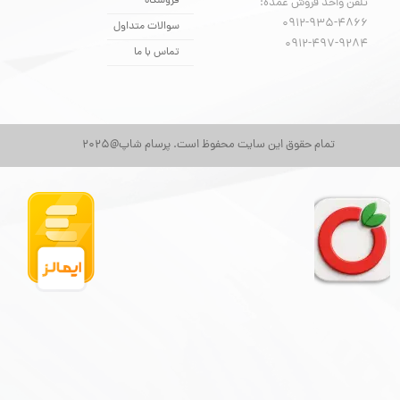
فروشگاه
تلفن واحد فروش عمده:
0912-935-4866
سوالات متداول
​​​​​​​0912-497-9284
تماس با ما
تمام حقوق این سایت محفوظ است. پرسام شاپ@2025