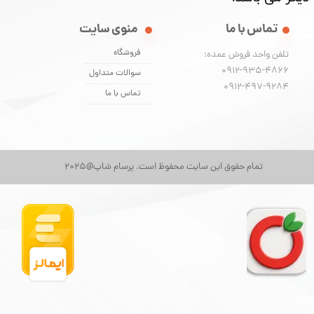
تماس با ما
منوی سایت
فروشگاه
تلفن واحد فروش عمده:
0912-935-4866
سوالات متداول
​​​​​​​0912-497-9284
تماس با ما
تمام حقوق این سایت محفوظ است. پرسام شاپ@2025