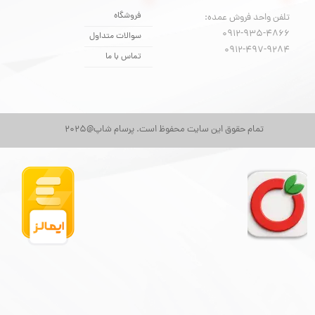
فروشگاه
تلفن واحد فروش عمده:
0912-935-4866
سوالات متداول
​​​​​​​0912-497-9284
تماس با ما
تمام حقوق این سایت محفوظ است. پرسام شاپ@2025