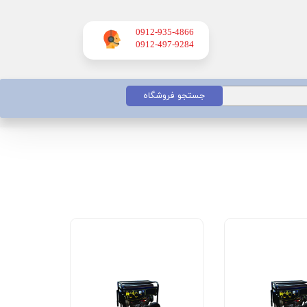
0912-935-4866
​​​​​​​0912-497-9284
جستجو فروشگاه