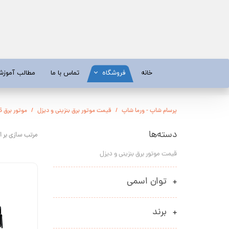
خانه
فروشگاه
تماس با ما
مطالب آموز
موتور برق
موتور 
پرسام شاپ - ورما شاپ
قیمت موتور برق بنزینی و دیزل
موتور برق 5.5 کیلووات
آبسردکن و دستگاه تصفیه آب
تیلر
دسته‌ها
مرتب سازی بر 
تیلر
شناور چاه
قیمت موتور برق بنزینی و دیزل
ابزار و قطعات
اره زنج
پمپ آب
کفکش و ل
توان اسمی
کفکش / لجن کش
پمپ آب خ
برند
موتور پمپ
ابزار و ق