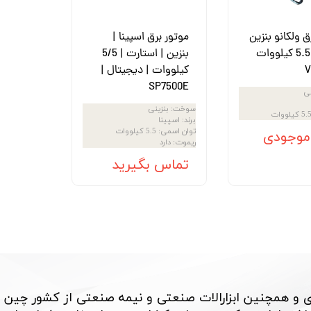
ق ولکانو بنزین
موتور برق اسپینا |
استارت 5.5 کیلووات
بنزین | استارت | 5/5
V
کیلووات | دیجیتال |
SP7500E
نی
سوخت
:
بنزینی
5. کیلووات
برند
:
اسپینا
توان اسمی
:
5.5 کیلووات
 موجودی
ریموت
:
دارد
تماس بگیرید
 و همچنین ابزارالات صنعتی و نیمه صنعتی از کشور چین 