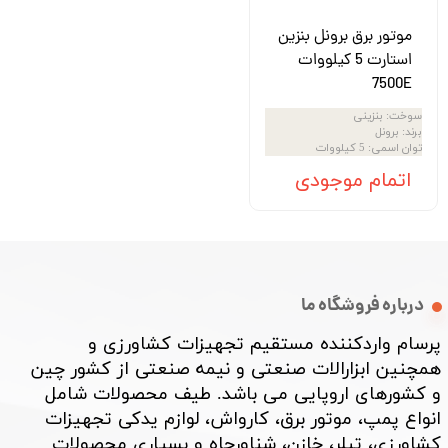
موتور برق برونل بنزین
استارت 5 کیلووات
7500E
سوخت
:
بنزینی
برند
:
برونل
توان اسمی
:
5 کیلووات
اتمام موجودی
درباره فروشگاه ما
پرسام واردکننده مستقیم تجهیزات کشاورزی و
همچنین ابزارالات صنعتی و نیمه صنعتی از کشور چین
و کشورهای اروپایی می باشد. طیف محصولات شامل
انواع پمپ، موتور برق، کارواش، لوازم یدکی تجهیزات
کشاورزی، تیلر، خازن، شناورچاه و بسیاری محصولات