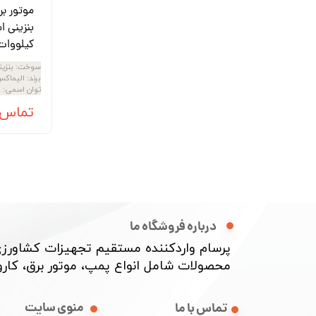
موتور ب
کیلووات 3900EXE
سوخت
:
بنزی
برند
:
الیماک
توان اسمی
:
8
تماس 
درباره فروشگاه ما
پرسام واردکننده مستقیم تجهیزات کشاورزی
محصولات شامل انواع پمپ، موتور برق، کارواش
منوی سایت
تماس با ما