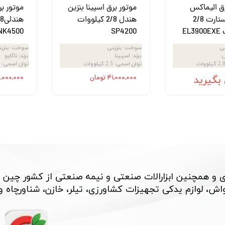
رق الیماکس
موتور برق اسپینا بنزین
موتور بر
بنزینی استارت 2/8
هندل 2/8 کیلووات
EL
SP4200
NK4500
نی
سوخت
:
بنزینی
سوخت
:
بنزی
س
برند
:
اسپینا
برند
:
ناکایو
2. کیلووات
توان اسمی
:
2.5 کیلووات
توان اسمی
:
بگیرید
۴۱,۰۰۰,۰۰۰ تومان
۴۱,۰۰۰,۰۰۰ تو
 و همچنین ابزارالات صنعتی و نیمه صنعتی از کشور چین 
، لوازم یدکی تجهیزات کشاورزی، تیلر، خازن، شناورچاه و بسی