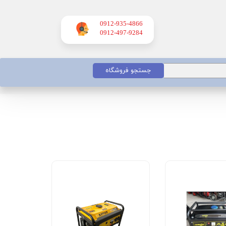
0912-935-4866
​​​​​​​0912-497-9284
جستجو فروشگاه