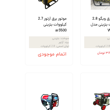
موتور برق ویگو 2.8
موتور برق آرتور 2.7
 بنزینی مدل
کیلووات بنزینی
ar3500
W
نی
سوخت
:
بنزینی
برند
:
آرتور
2.8 کیلووات
توان اسمی
:
2.8 کیلووات
ومان
اتمام موجودی