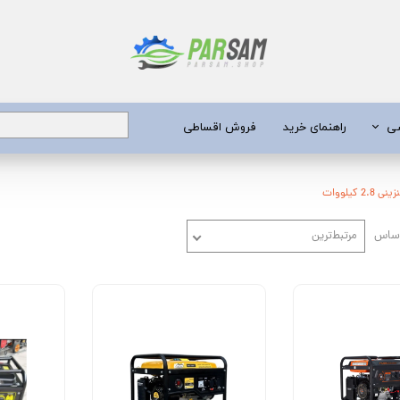
شی
راهنمای خرید
فروش اقساطی
برق
2 کیلووات
اساس
مرتبط‌ترین
 عمیق
یری
جن کش
انگی
طعات