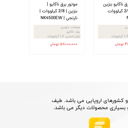
ق ناکایو بنزین
موتور برق ناکایو |
هندلی2/8 کیلووات
بنزین | 2/8 کیلووات |
نارنجی | NK4500EW
نی
سوخت
:
بنزینی
برند
:
ناکایو
2.8 کیلووات
توان اسمی
:
2.8 کیلووات
مان
۵۲,۰۰۰,۰۰۰ تومان
و کشورهای اروپایی می باشد. طیف
اری محصولات دیگر می باشد. ​​​​​​​