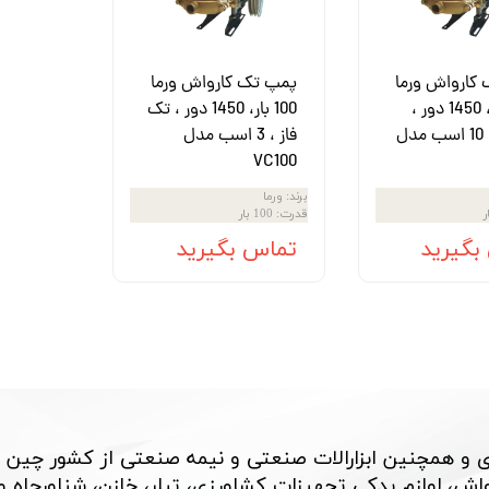
ش
تک
کارواش ورما
پمپ تک کارواش ورما
پمپ
220 بار ، 1450 دور ،
100 بار، 1450 دور ، تک
سه فاز ، 10 اسب مدل
فاز ، 3 اسب مدل
ش
VC100
اش
برند
:
ورما
قدرت
:
100 بار
 جوش
بگیرید
تماس بگیرید
 و همچنین ابزارالات صنعتی و نیمه صنعتی از کشور چین 
، لوازم یدکی تجهیزات کشاورزی، تیلر، خازن، شناورچاه و بسی