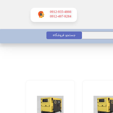
0912-935-4866
​​​​​​​0912-497-9284
جستجو فروشگاه