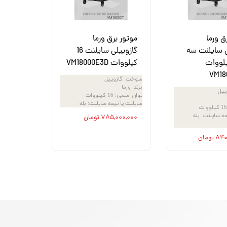
ق ورما
موتور برق ورما
ی سایلنت سه
گازوییلی سایلنت 16
16 کیلووات
کیلووات VM18000E3D
VM18
سوخت
:
گازوییل
برند
:
ورما
ییل
توان اسمی
:
16 کیلووات
سایلنت یا نیمه سایلنت
:
بله
16 کیلووات
مه سایلنت
:
بله
۷۸۵,۰۰۰,۰۰۰ تومان
تومان