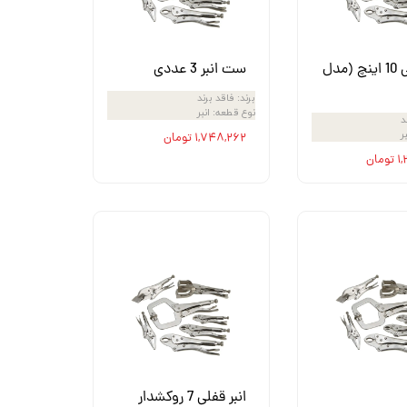
انبر قفلی 10 اینچ (مدل
ست انبر 3 عددی
برند
:
فاقد برند
نوع قطعه
:
انبر
د
بر
۱,۷۴۸,۲۶۲ تومان
ان
انبر قفلی 7 روکشدار