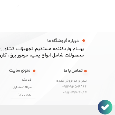
درباره فروشگاه ما
پرسام واردکننده مستقیم تجهیزات کشاورزی
محصولات شامل انواع پمپ، موتور برق، کارواش
منوی سایت
تماس با ما
فروشگاه
تلفن واحد فروش عمده:
0912-935-4866
سوالات متداول
​​​​​​​0912-497-9284
تماس با ما