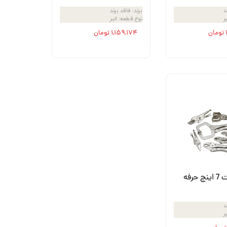
د
برند
:
فاقد برند
بر
نوع قطعه
:
انبر
۱,۱۵۹,۱۷۴ تومان
انبر دست 7 اینچ حرفه
د
بر