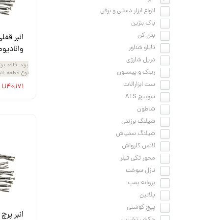
اره زنجیری / علفتراش
کاروا
انواع ابزار دستی و برقی
شناور چاه عمیق
موتور 
باک بنزین
بتن کن
سمپاش
موتور 
تابلو شناور
وانادیوم
بخارشو
سمپا
دریل شارژی
برند
:
فاقد برن
رینگ و پیستون
نوع قطعه
:
انب
سایر پمپ
علتفر
ست ابزارالات
۱,۱۴۰,۱۷۱ تومان
سوییچ ATS
اینورتر جوش
اینورتر
شاطون
کارواش
شیلنگ برزنتی
شیلنگ سمپاش
موتور تک
لانس کارواش
بلوير
محور تکی تیلر
نازل سوخت
پروانه پمپ
پلاتین
پیچ گوشتی
چکش تخریب