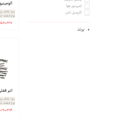
آلومینی
کمپرسور هوا
برند
:
فاقد برن
گازوییل کش
نوع قطعه
:
انب
۱,۵۲۰,۲۲۷ توما
برند
انبر قفل
برند
:
فاقد برن
نوع قطعه
:
انب
۲,۰۹۰,۳۱۴ توم